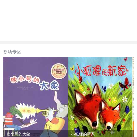
婴幼专区
吹小号的大象
小狐狸的新家