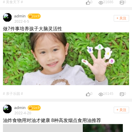
# 美食天下 #
0
31686
0
admin
Lv.9
+ 关注
2022-6-5
做7件事培养孩子大脑灵活性
# 亲子乐园 #
0
16145
0
admin
Lv.9
+ 关注
2022-4-20
油炸食物用对油才健康 8种高发烟点食用油推荐