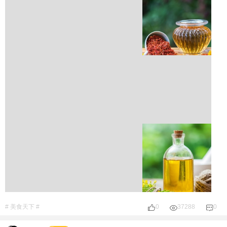
# 美食天下 #
0
37288
0