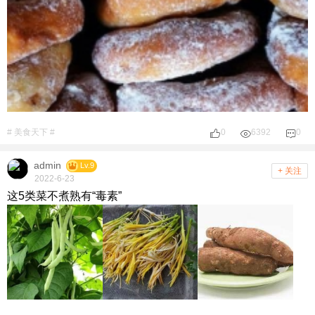
# 美食天下 #
0
6392
0
admin
Lv.9
+ 关注
2022-6-23
这5类菜不煮熟有“毒素”