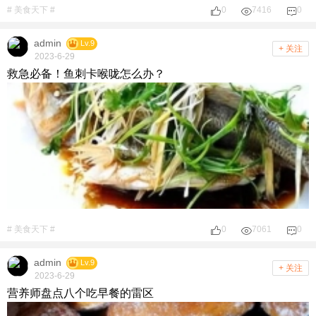
# 美食天下 #
0
7416
0
admin
Lv.9
+ 关注
2023-6-29
救急必备！鱼刺卡喉咙怎么办？
# 美食天下 #
0
7061
0
admin
Lv.9
+ 关注
2023-6-29
营养师盘点八个吃早餐的雷区