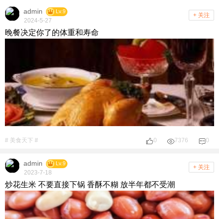
admin
Lv.9
+ 关注
2024-5-27
晚餐决定你了的体重和寿命
# 美食天下 #
0
7376
0
admin
Lv.9
+ 关注
2023-7-18
炒花生米 不要直接下锅 香酥不糊 放半年都不受潮