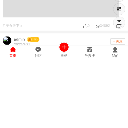
# 美食天下 #
0
34892
0
admin
Lv.9
+ 关注
2022-2-27
家里5样水果一定要常买！全是大病的“克星”！
更多
首页
社区
券搜搜
我的
# 美食天下 #
0
7285
0
admin
Lv.9
+ 关注
2022-1-17
蒜蓉菜心