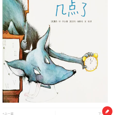
<上一篇
下一篇>