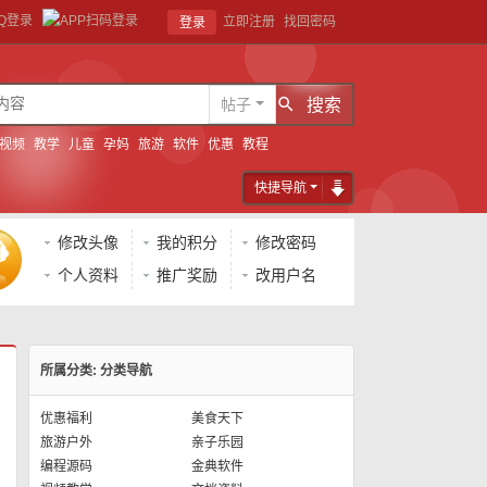
立即注册
找回密码
登录
帖子
搜索
视频
教学
儿童
孕妈
旅游
软件
优惠
教程
快捷导航
修改头像
我的积分
修改密码
个人资料
推广奖励
改用户名
所属分类: 分类导航
优惠福利
美食天下
旅游户外
亲子乐园
编程源码
金典软件