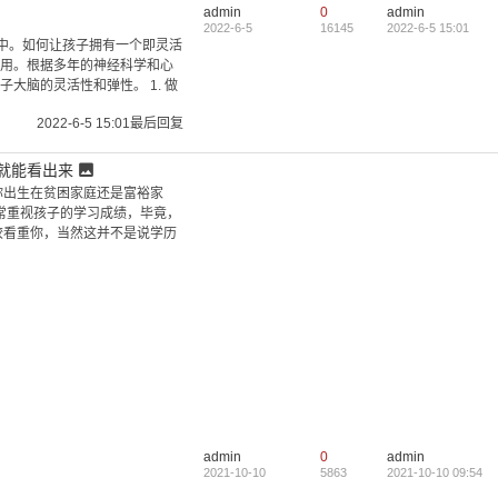
admin
0
admin
2022-6-5
16145
2022-6-5 15:01
”中。如何让孩子拥有一个即灵活
用。根据多年的神经科学和心
大脑的灵活性和弹性。 1. 做
2022-6-5 15:01
最后回复
园就能看出来
你出生在贫困家庭还是富裕家
常重视孩子的学习成绩，毕竟，
较看重你，当然这并不是说学历
最新回复
免费下载视频素材的网站
2025-0
查理芒格的100个思维模型（可视化合
2025-0
集精华
开源免费的全能王媒体播放器mpv
2025-0
免Root的SIM卡国家码修改工具,解锁运
2025-0
营商限
日常必备的查询平台
2024-1
成员变量和静态成员变量有什么差异
2024-1
admin
0
admin
函数调用栈
2024-1
2021-10-10
5863
2021-10-10 09:54
函数参数压栈
2024-1