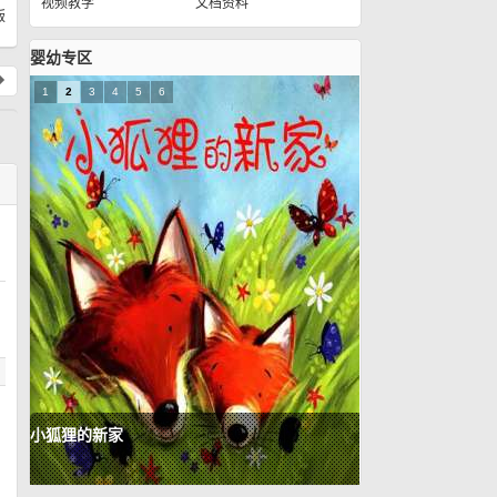
视频教学
文档资料
只
只
版
婴幼专区
1
2
3
4
5
6
我爱幼儿园