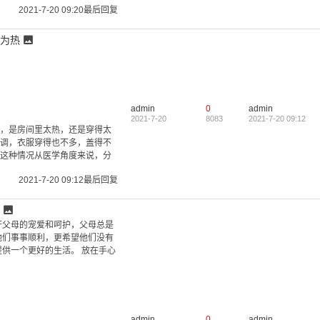
2021-7-20 09:20
最后回复
FIQlxljy
msms_ULssAw3l
为热
可以了
admin
0
admin
2021-7-20
8083
2021-7-20 09:12
，是房间里太热，还是穿得太
调，衣服穿得也不多，盖得不
这种情况从医学角度来说，分
2021-7-20 09:12
最后回复
开父母的宠爱和呵护，父母总是
他们事事顺利，更希望他们没有
供一个更好的生活。 放在手心
admin
0
admin