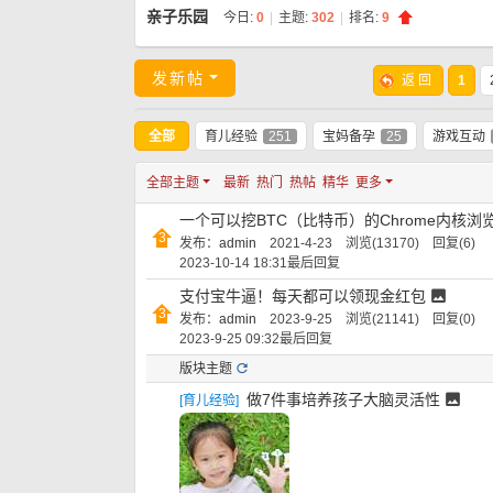
亲子乐园
今日:
0
|
主题:
302
|
排名:
9
发新帖
返 回
1
全部
育儿经验
251
宝妈备孕
25
游戏互动
全部主题
最新
热门
热帖
精华
更多
一个可以挖BTC（比特币）的Chrome内核浏
发布：
admin
2021-4-23 浏览(13170) 回复(6)
2023-10-14 18:31
最后回复
支付宝牛逼！每天都可以领现金红包
发布：
admin
2023-9-25 浏览(21141) 回复(0)
2023-9-25 09:32
最后回复
版块主题
做7件事培养孩子大脑灵活性
[
育儿经验
]