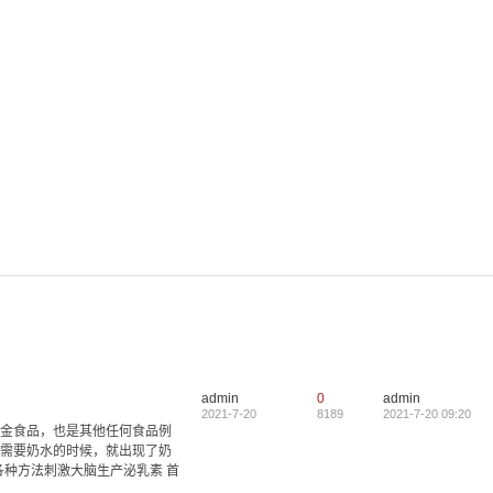
9 个JavaScript常用事件
2024-1
需
单词的历史[EPUB]
2024-1
最新会员
Azyb
admin
0
admin
2021-7-20
hsyj95
8189
2021-7-20 09:20
金食品，也是其他任何食品例
永烬
需要奶水的时候，就出现了奶
msms_J32paR58
各种方法刺激大脑生产泌乳素 首
msms_MA5No5E3