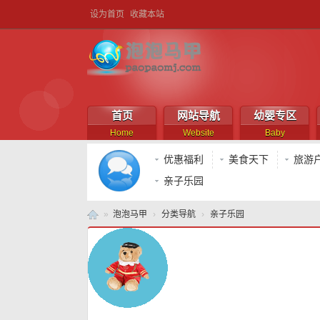
设为首页
收藏本站
首页
网站导航
幼婴专区
Home
Website
Baby
优惠福利
美食天下
旅游
亲子乐园
»
泡泡马甲
›
分类导航
›
亲子乐园
泡
泡
马
甲