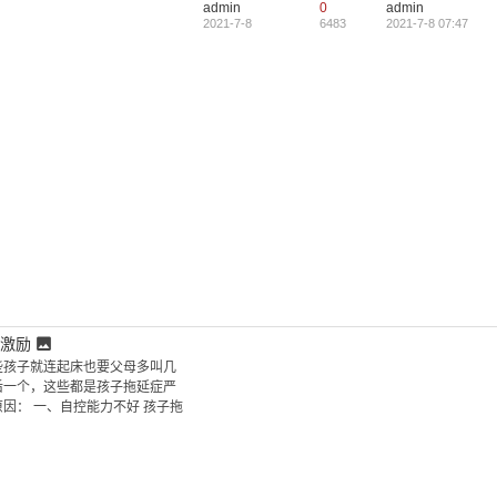
admin
0
admin
2021-7-8
6483
2021-7-8 07:47
激励
些孩子就连起床也要父母多叫几
后一个，这些都是孩子拖延症严
因： 一、自控能力不好 孩子拖