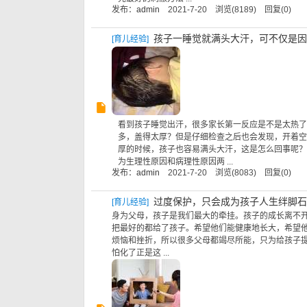
发布：
admin
2021-7-20 浏览(8189) 回复(0)
孩子一睡觉就满头大汗，可不仅是因
[
育儿经验
]
看到孩子睡觉出汗，很多家长第一反应是不是太热了
多，盖得太厚？但是仔细检查之后也会发现，开着空
厚的时候，孩子也容易满头大汗，这是怎么回事呢？
为生理性原因和病理性原因两 ...
发布：
admin
2021-7-20 浏览(8083) 回复(0)
过度保护，只会成为孩子人生绊脚石
[
育儿经验
]
身为父母，孩子是我们最大的牵挂。孩子的成长离不
把最好的都给了孩子。希望他们能健康地长大，希望
烦恼和挫折，所以很多父母都竭尽所能，只为给孩子提
怕化了正是这 ...