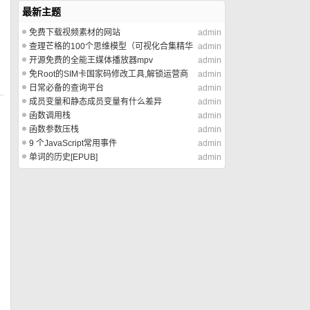
最新主题
免费下载视频素材的网站
admin
查理芒格的100个思维模型（可视化合集精华
admin
开源免费的全能王媒体播放器mpv
admin
免Root的SIM卡国家码修改工具,解锁运营商
admin
限
日常必备的查询平台
admin
成员变量和静态成员变量有什么差异
admin
函数调用栈
admin
函数参数压栈
admin
9 个JavaScript常用事件
admin
单词的历史[EPUB]
admin
6-13
1-09
1-05
1-05
2-02
2-02
2-02
2-02