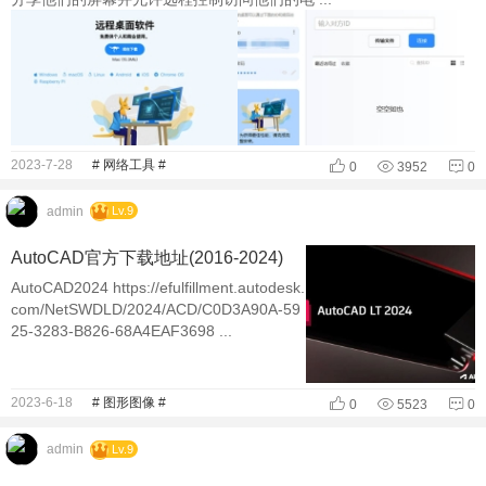
2023-7-28
# 网络工具 #
0
3952
0
admin
Lv.9
AutoCAD官方下载地址(2016-2024)
AutoCAD2024 https://efulfillment.autodesk.
com/NetSWDLD/2024/ACD/C0D3A90A-59
25-3283-B826-68A4EAF3698 ...
2023-6-18
# 图形图像 #
0
5523
0
admin
Lv.9