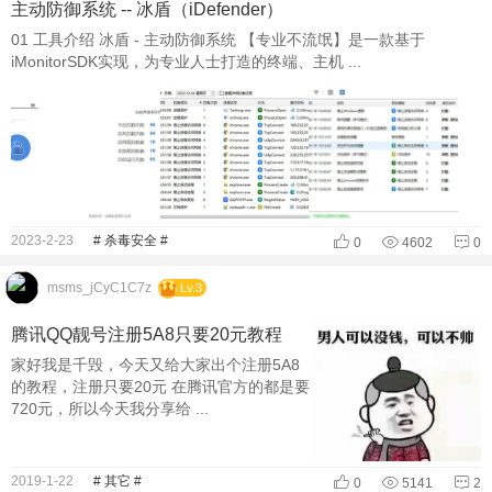
主动防御系统 -- 冰盾（iDefender）
01 工具介绍 冰盾 - 主动防御系统 【专业不流氓】是一款基于
iMonitorSDK实现，为专业人士打造的终端、主机 ...
2023-2-23
# 杀毒安全 #
0
4602
0
msms_jCyC1C7z
Lv.3
腾讯QQ靓号注册5A8只要20元教程
家好我是千毁，今天又给大家出个注册5A8
的教程，注册只要20元 在腾讯官方的都是要
720元，所以今天我分享给 ...
2019-1-22
# 其它 #
0
5141
2