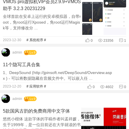
VMOS pro虚拟机VIP会员2.9.9+VMOS
助手 3.2.3 20231229
全球首款在安卓上运行的安卓模拟器，自带r
oot，免root运行Xposed，免root运行Magis
k等，支持修改分 ...
2023-12-30
# 系统程序 #
0
23356
1
admin
Lv.9
11个隐写工具合集
1、DeepSound (http://jpinsoft.net/DeepSound/Overview.asp
x ) - 可以将数据隐藏在音频文件中。可以嵌入任 ...
2023-12-20
# 应用软件 #
0
4602
0
admin
Lv.9
5款国风古韵的免费商用中文字体
悠然小楷体 这款字体的字稿作者叫孟祥媛，
生于1999年，是一位目前还在大学就读的书