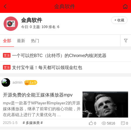
金典软件
金典软件
+ 收藏
今日:
0
主题:
109
排名:
6
全部
最新
热门
一个可以挖BTC（比特币）的Chrome内核浏览器
置顶
支付宝牛逼！每天都可以领现金红包
置顶
admin
Lv.9
开源免费的全能王媒体播放器mpv
mpv是一款基于MPlayer和mplayer2的开源
媒体播放器，继承了前辈们的核心功能，并
在此基础上进行了大量优化与 ...
2025-1-5
# 多媒体类 #
0
5816
0