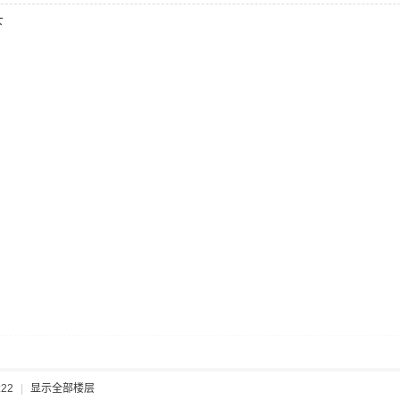
一
下
:22
|
显示全部楼层