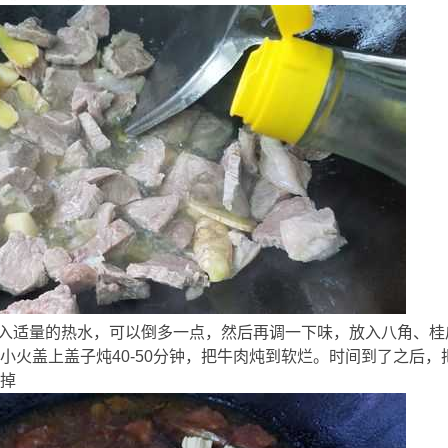
需
1 t! k" g
倒入适量的热水，可以倒多一点，然后再调一下味，放入八角、
小火盖上盖子炖40-50分钟，把牛肉炖到软烂。时间到了之后
掉
0 { ?' \1 V: z/ G; H/ n! A+ h