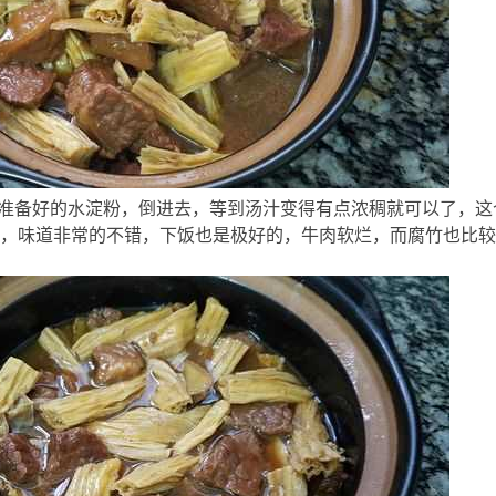
要
把准备好的水淀粉，倒进去，等到汤汁变得有点浓稠就可以了，
，味道非常的不错，下饭也是极好的，牛肉软烂，而腐竹也比较