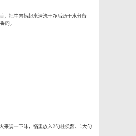
 v0 T; _. [- x
之后，把牛肉捞起来清洗干净后沥干水分备
香的。
3 h5 ~$ C: O5 {
火来调一下味，锅里放入2勺柱侯酱、1大勺