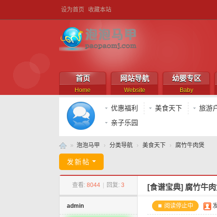
设为首页
收藏本站
首页
网站导航
幼婴专区
Home
Website
Baby
优惠福利
美食天下
旅游
亲子乐园
»
泡泡马甲
›
分类导航
›
美食天下
›
腐竹牛肉煲
泡
发新帖
泡
查看:
8044
|
回复:
3
[食谱宝典]
腐竹牛肉
马
甲
admin
⏹ 阅读停止中
发