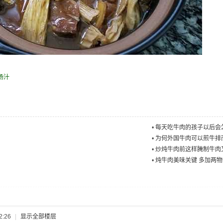
) V% U( 
汤汁
•
每天吃牛肉的孩子以后会
•
为何外国牛肉可以煎牛排
•
炒炖牛肉前这样腌制牛肉
•
炖牛肉美味关键 多加两
2:26
|
显示全部楼层