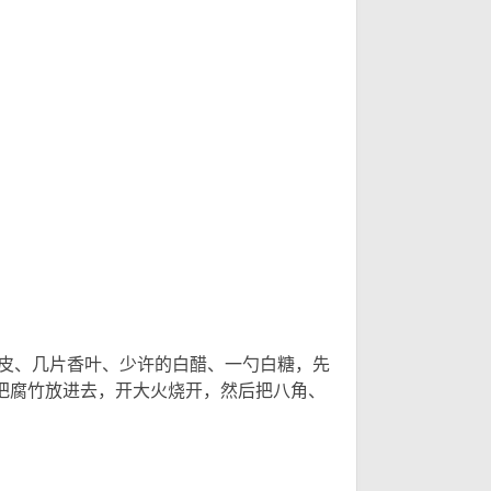
需
; m: J* s+ i
桂皮、几片香叶、少许的白醋、一勺白糖，先
，把腐竹放进去，开大火烧开，然后把八角、