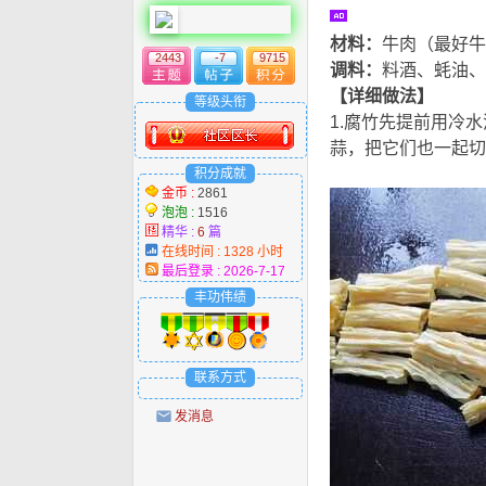
材料：
牛肉（最好牛
2443
-7
9715
调料：
料酒、蚝油、
【详细做法】
等级头衔
1.腐竹先提前用冷
蒜，把它们也一起切
积分成就
v, P! v# N& j
金币 :
2861
泡泡 :
1516
精华 :
6
篇
在线时间 : 1328 小时
最后登录 : 2026-7-17
丰功伟绩
联系方式
发消息