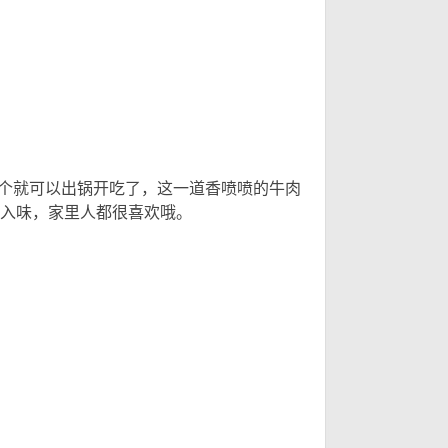
要
这个就可以出锅开吃了，这一道香喷喷的牛肉
入味，家里人都很喜欢哦。
8 e7 K c2 u% i2 o" v6 i/