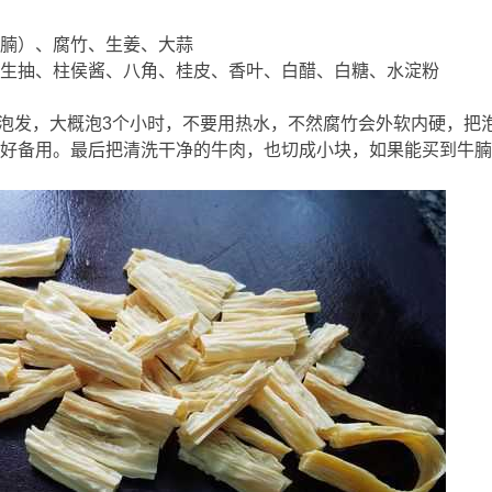
腩）、腐竹、生姜、大蒜
s) h7 x5 H1 k" k) Y* n- T. `
生抽、柱侯酱、八角、桂皮、香叶、白醋、白糖、水淀粉
1 a2 ~8 g
水泡发，大概泡3个小时，不要用热水，不然腐竹会外软内硬，把
好备用。最后把清洗干净的牛肉，也切成小块，如果能买到牛腩