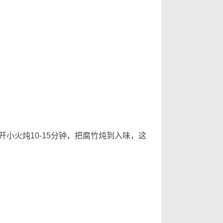
u1 [2 B5 w3 s, {& A
小火炖10-15分钟，把腐竹炖到入味，这
6 }* O, D3 j$ K+ M- Y