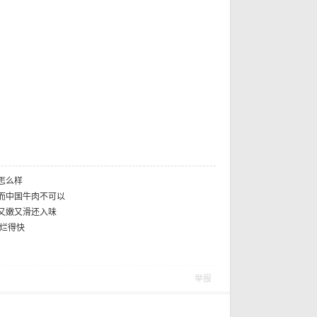
?- \" d7 J
怎么样
而中国牛肉不可以
又嫩又滑还入味
物烂得快
举报