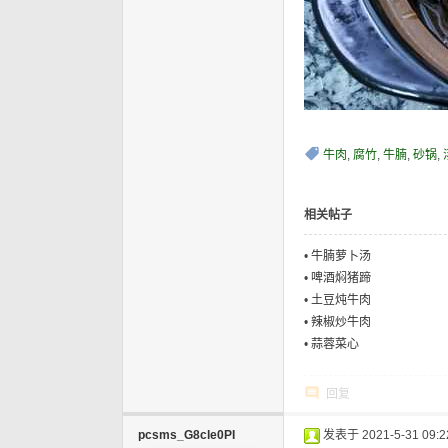
牛肉
,
腐竹
,
牛腩
,
砂锅
,
相关帖子
•
牛腩萝卜汤
•
啤酒焖猪蹄
•
土豆炖牛肉
•
辣椒炒牛肉
•
蒜蓉菜心
回复
pcsms_G8cle0PI
发表于 2021-5-31 09:2