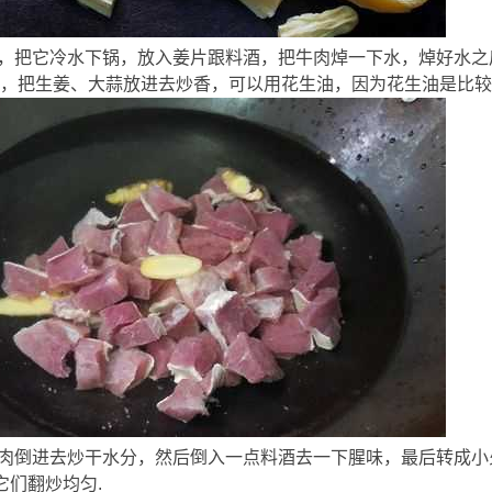
* G, u( p
后，把它冷水下锅，放入姜片跟料酒，把牛肉焯一下水，焯好水
，把生姜、大蒜放进去炒香，可以用花生油，因为花生油是比较
牛肉倒进去炒干水分，然后倒入一点料酒去一下腥味，最后转成小
它们翻炒均匀.
# ^, @9 m" U) A