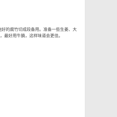
只
只
2 a' S7 J0 E+ c; L% d P
泡好的腐竹切成段备用。准备一些生姜、大
，最好用牛腩，这样味道会更佳。
/ L7 r& \4 V9