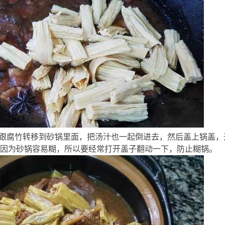
, P3 P4 
肉跟腐竹转移到砂锅里面，把汤汁也一起倒进去，然后盖上锅盖，开
因为砂锅容易糊，所以要经常打开盖子翻动一下，防止糊锅。
) E