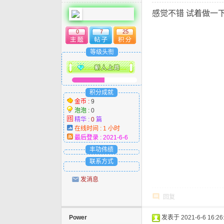
感觉不错 试着做一
0
7
25
等级头衔
积分成就
金币 :
9
泡泡 :
0
精华 :
0
篇
在线时间 : 1 小时
最后登录 : 2021-6-6
丰功伟绩
联系方式
发消息
回复
Power
发表于 2021-6-6 16:26