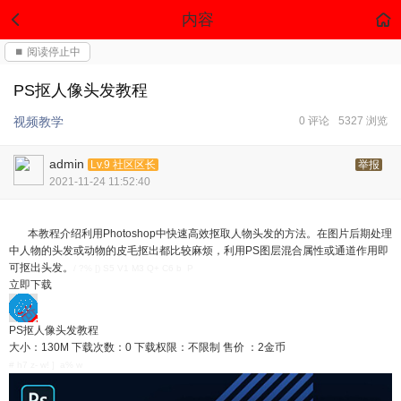
内容
⏹ 阅读停止中
PS抠人像头发教程
视频教学
0 评论
5327 浏览
admin
Lv.9 社区区长
举报
2021-11-24 11:52:40
本教程介绍利用Photoshop中快速高效抠取人物头发的方法。在图片后期处理
中人物的头发或动物的皮毛抠出都比较麻烦，利用PS图层混合属性或通道作用即
可抠出头发。
/ ?% [) S5 V1 M3 Q+ C6 b P
立即下载
PS抠人像头发教程
大小：130M
下载次数：0
下载权限：不限制
售价 ：2金币
# h7 z- w! ] a% w