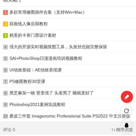
多款常用修图插件合集（支持Win+Mac）
1
双曲线人像后期教程
2
精美的卡券门票设计素材
3
强大的开源实时视频抠图工具，头发丝也能完整保留
4
SAI+PhotoShop日漫漫画培训视频教程
5
UI动效基础：AE动效表现课
6
PS修图教程30堂课
7
黑芝麻加一物 肾变强了 头发黑了 睡眠变好了
8
Photoshop2021案例实战教程
9
磨皮三件套 Imagenomic Professional Suite PS2022 中文注册版
10
评论 0
倒序浏览