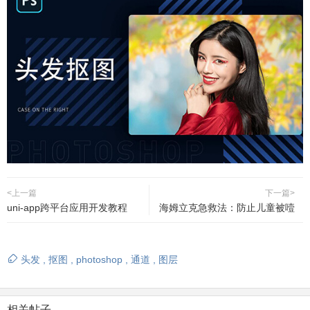
<上一篇
下一篇>
uni-app跨平台应用开发教程
海姆立克急救法：防止儿童被噎
头发
,
抠图
,
photoshop
,
通道
,
图层
相关帖子