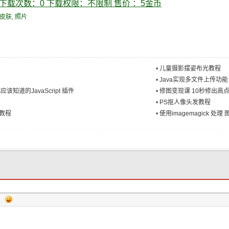
下载次数：0
下载权限：不限制
售价 ：5金币
要
皮肤
,
照片
•
儿童摄影摆姿布光教程
•
Java实现多文件上传功能
该知道的JavaScript 插件
•
修图变现课 10秒修出高
•
PS抠人像头发教程
战教程
•
使用imagemagick 