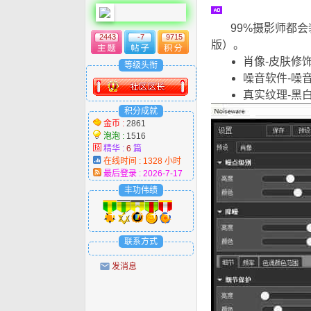
99%摄影师都会装的PS
2443
-7
9715
版）。
肖像-皮肤修饰自动
等级头衔
噪音软件-噪音消
真实纹理-黑白，
积分成就
金币 :
2861
泡泡 :
1516
精华 :
6
篇
在线时间 : 1328 小时
最后登录 : 2026-7-17
丰功伟绩
联系方式
发消息