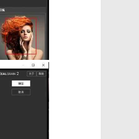
. ^* O! z& S2 b: A8 ^% p/ |