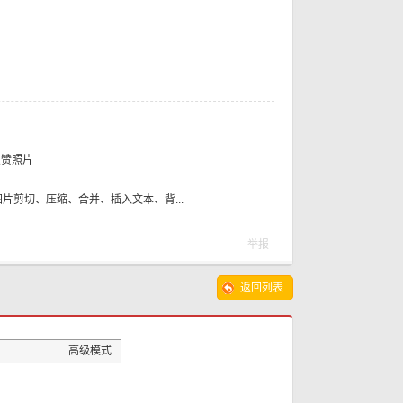
要
点赞照片
处理 图片剪切、压缩、合并、插入文本、背...
举报
返回列表
高级模式