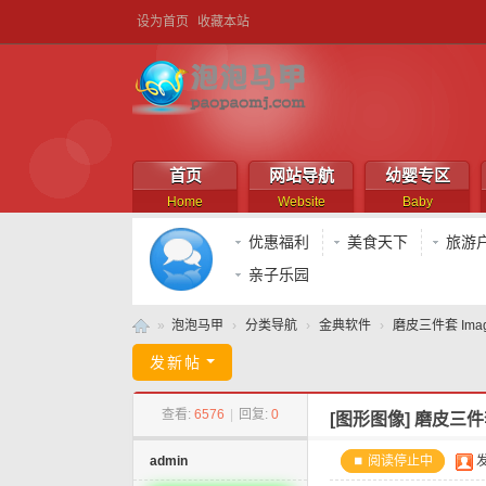
设为首页
收藏本站
首页
网站导航
幼婴专区
Home
Website
Baby
优惠福利
美食天下
旅游
亲子乐园
»
泡泡马甲
›
分类导航
›
金典软件
›
磨皮三件套 Imageno
泡
发新帖
泡
查看:
6576
|
回复:
0
[图形图像]
磨皮三件套 
马
甲
admin
⏹ 阅读停止中
发