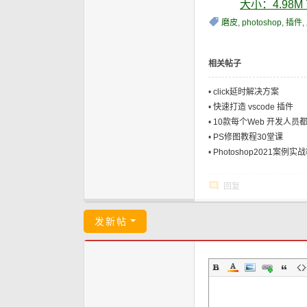
大小：4.98M
磨皮
,
photoshop
,
插件
,
相关帖子
•
click延时解决方案
•
快速打造 vscode 插件
•
10款每个Web 开发人员都应
•
PS修图教程30堂课
•
Photoshop2021案例实
回复
发新帖