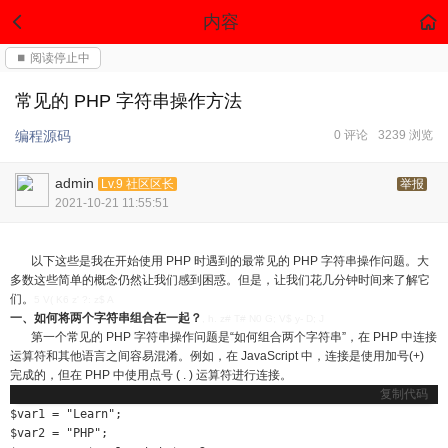
内容
⏹ 阅读停止中
常见的 PHP 字符串操作方法
编程源码
0 评论
3239 浏览
admin
Lv.9 社区区长
举报
2021-10-21 11:55:51
以下这些是我在开始使用 PHP 时遇到的最常见的 PHP 字符串操作问题。大
多数这些简单的概念仍然让我们感到困惑。但是，让我们花几分钟时间来了解它
们。
5 V( K6 z' ?: z$ A
一、如何将两个字符串组合在一起？
, h. z# T# N0 G; V$ y- D; J
第一个常见的 PHP 字符串操作问题是“如何组合两个字符串”，在 PHP 中连接
运算符和其他语言之间容易混淆。例如，在 JavaScript 中，连接是使用加号(+)
完成的，但在 PHP 中使用点号 ( . ) 运算符进行连接。
复制代码
$var1 = "Learn";

$var2 = "PHP";
