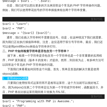
$message = $var1 . ' '.$var2;
但是，我们还可以想出更多的方法来回答这个常见的 PHP 字符串操作问题。
例如，我们可以使用带花括号的字符串插值来组合两个字符串变量。
. ^/ X2 V, E+
R+ }9 m
复制代码
$var1 = "Learn";

$var2 = "PHP";

$message = "{$var1} {$var2}";
通常，我们在插入字符串时不需要花括号。但是，在这种情况下我们就需要。
因为我们正在执行插值和串联。注意，这仅适用于双引号字符串。最后，我们还
可以使用printf和echo来组合字符串并打印。
) _6 Z" a0 B- k
二、PHP 中如何检查字符串是否包含另一个字符串？
: g# h, r/ U) ]9 \( x9 S! o
接下来，检查一个字符串是否包含另一个字符串也是一个非常重要的实用程
序，PHP 直到最近（版本 8 的发布）才提供。然而，到目前为止，有多种方法可
以回答这个常见的 PHP 字符串操作问题。
下面我们来看看如何回答这个问题。首先，简单且首选的解决方案是使用
strpos()函数。
1、使用strpos()函数
只要我们使用恒等式运算符而不是相等运算符，这个方法就可以很好地工
作。因为strpos()当第二个字符串定位为第一个字符或字符串时，函数返回 0。并
且，PHP 将在比较运算符期间将 0 转换为 FALSE。
" d/ i* t% {! F3 w2 a9 ~, e% S
复制代码
$var1 = "Programming with PHP is Awesome.";

$var2 = "PHP";
