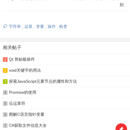
别
字符串
,
运算
,
变量
,
操作
,
检查
相关帖子
Qt 剪贴板操作
1
void关键字的用法
2
探索JavaScript元素节点的属性和方法
3
Promise的使用
4
位运算符
5
图解C语言指针变量
6
C#获取文件信息大全
7