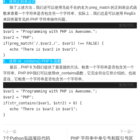
4、使用正则表达式
, w/ \/ @) r4 B$ e* {) C7 w
除了上述方法，我们还可以使用无处不在的名为 preg_match 的正则表达式函
数来查看一个字符串是否包含另一个字符串。实际上，我们总是可以使用 RegEx
来回答最常见的 PHP 字符串操作问题。
复制代码
$var1 = "Programming with PHP is Awesome.";

$var2 = "PHP";

if(preg_match('/.$var2./', $var1) !== FALSE) {

   echo "There is $var2 in $var1";

}
5、使用 str_contains() PHP 8 函数
, m3 m, |. O k! ~: ~" z
最后，PHP 8 为我们提供了最直接的方法。检查一个字符串是否包含另一个
字符串。PHP 8中我们可以使用str_contains函数，它完全符合它所介绍的。也就
是说，它检查一个字符串是否包含另一个字符串。
; S' m+ ~' [8 S# I
复制代码
$var1 = "Programming with PHP is Awesome.";

$var2 = "PHP";

if(str_contains($var1, $str2) > 0) {

   echo "There is $var2 in $var1";

}
<上一篇
下一篇>
7个Python实战项目代码
PHP 字符串中单引号和双引号区