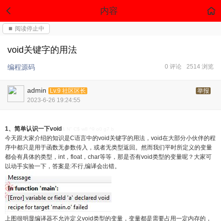
内容
⏹ 阅读停止中
void关键字的用法
编程源码
0 评论
2514 浏览
admin
Lv.9 社区区长
举报
2023-6-26 19:24:55
1、简单认识一下void
& N" C$ w8 ^9 o0 g7 b
今天跟大家介绍的知识是C语言中的void关键字的用法，void在大部分小伙伴的程
序中都只是用于函数无参数传入，或者无类型返回。然而我们平时所定义的变量
都会有具体的类型，int，float，char等等，那是否有void类型的变量呢？大家可
以动手实验一下，答案是:不行,编译会出错。
上图很明显编译器不允许定义void类型的变量，变量都是需要占用一定内存的，