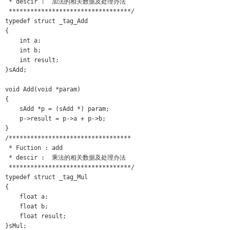
 * descir :  加法的相关数据及处理办法

 **********************************/ 

typedef struct _tag_Add

{

    int a;

    int b;

    int result;

}sAdd;

void Add(void *param)

{

    sAdd *p = (sAdd *) param;

    p->result = p->a + p->b;

}

/********************************** 

 * Fuction : add

 * descir :  乘法的相关数据及处理办法

 **********************************/ 

typedef struct _tag_Mul

{

    float a;

    float b;

    float result;

}sMul;
