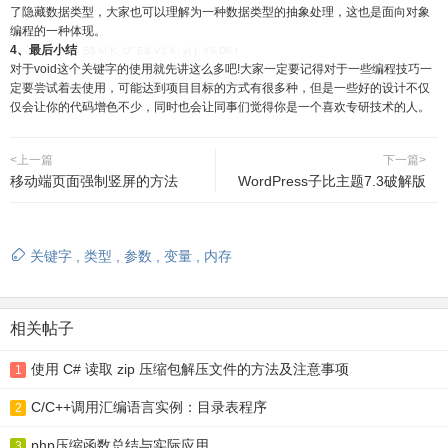
了隐藏数据类型，大家也可以理解为一种数据类型的抽象处理，这也是面向对象
编程的一种体现。
4、最后小结
- S$ k! K. U" E& V1 K; y( }. Y6 D6 t
对于void这个关键字的使用就先讲这么多吧!大家一定要记得对于一些编程技巧一
定要尝试着去使用，可能达到项目目标的方式有很多种，但是一些好的设计不仅
仅会让你的代码增色不少，同时也会让同事们觉得你是一个喜欢专研技术的人。
<上一篇
下一篇>
移动端页面强制竖屏的方法
WordPress子比主题7.3破解版
关键字
,
类型
,
参数
,
变量
,
内存
相关帖子
使用 C# 读取 zip 压缩包解压文件的方法及注意事项
1
C/C++调用汇编语言实例：目录表程序
2
php压缩函数总结与实际应用
3