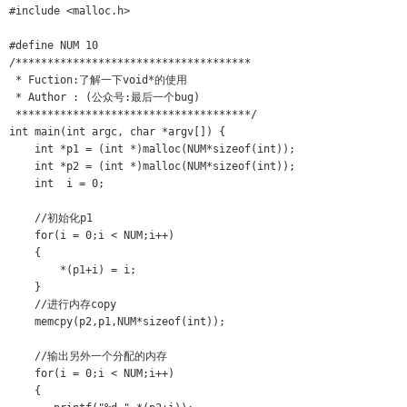
#include <malloc.h> 

#define NUM 10

/*************************************

 * Fuction:了解一下void*的使用 

 * Author : (公众号:最后一个bug) 

 *************************************/

int main(int argc, char *argv[]) {

    int *p1 = (int *)malloc(NUM*sizeof(int)); 

    int *p2 = (int *)malloc(NUM*sizeof(int)); 

    int  i = 0;

    //初始化p1 

    for(i = 0;i < NUM;i++) 

    {

        *(p1+i) = i;

    }

    //进行内存copy 

    memcpy(p2,p1,NUM*sizeof(int));

    //输出另外一个分配的内存 

    for(i = 0;i < NUM;i++) 

    {
