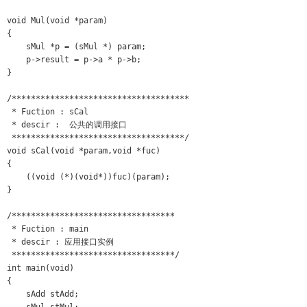
void Mul(void *param)

{

    sMul *p = (sMul *) param;

    p->result = p->a * p->b;

}

/************************************* 

 * Fuction : sCal

 * descir :  公共的调用接口

 ************************************/ 

void sCal(void *param,void *fuc)

{

    ((void (*)(void*))fuc)(param);

}

/********************************** 

 * Fuction : main

 * descir : 应用接口实例

 **********************************/  

int main(void)

{

    sAdd stAdd;
