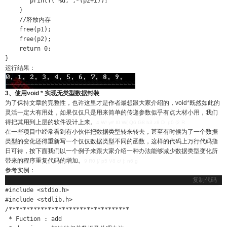
       printf("%d,",*(p2+i)); 

    }   

    //释放内存 

    free(p1);

    free(p2);

    return 0;

}
运行结果：
3、使用void * 实现无类型数据封装
为了保持文章的完整性，也许这里才是作者最想跟大家介绍的，void*既然如此的
灵活一定大有用处，如果仅仅只是用来简单的传递参数似乎有点大材小用，我们
得把其用到上层的软件设计上来。
4 W! y# I0 W( Q6 G8 h3 z8 D p0 {2 R
在一些项目中经常看到有小伙伴把数据类型转来转去，甚至有时候为了一个数据
类型的变化还得重新写一个仅仅数据类型不同的函数，这样的代码上万行代码指
日可待，按下面我们以一个例子来跟大家介绍一种办法能够减少数据类型变化所
带来的程序重复代码的增加。
9 R0 [/ p5 V8 c/ |; n6 g
参考实例：
复制代码
#include <stdio.h>

#include <stdlib.h>

/********************************** 

 * Fuction : add
