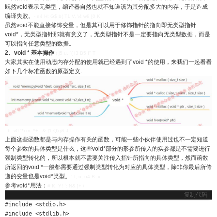
既然void表示无类型，编译器自然也就不知道该为其分配多大的内存，于是造成
编译失败。
- e4 H: G$ b( T1 V, \4 w8 [0 K
虽然void不能直接修饰变量，但是其可以用于修饰指针的指向即无类型指针
void*，无类型指针那就有意义了，无类型指针不是一定要指向无类型数据，而是
可以指向任意类型的数据。
2、void * 基本操作
( j5 u, `( I3 B5 I" T
大家其实在使用动态内存分配的使用就已经遇到了void *的使用，来我们一起看看
如下几个标准函数的原型定义:
- b. v0 ?) m- ^+ _& {1 Q) j& J
上面这些函数都是与内存操作有关的函数，可能一些小伙伴使用过也不一定知道
每个参数的具体类型是什么，这些void*部分的形参所传入的实参都是不需要进行
强制类型转化的，所以根本就不需要关注传入指针所指向的具体类型，然而函数
所返回的void *一般都需要通过强制类型转化为对应的具体类型，除非你最后所传
递的变量也是void*类型。
" I, u; u4 B: x
参考void*用法：
# K, Y! `: N& ]+ \
复制代码
#include <stdio.h>

#include <stdlib.h>
