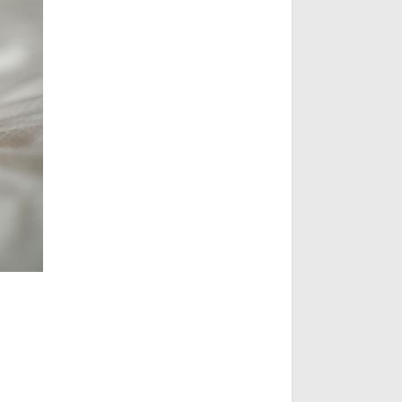
2 S$ a4 V5 H' I" y& d' L) L" \