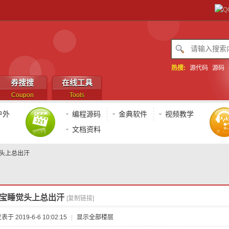
热搜:
源代码
源码
券搜搜
在线工具
Coupon
Tools
户外
编程源码
金典软件
视频教学
文档资料
头上总出汗
宝睡觉头上总出汗
[复制链接]
表于 2019-6-6 10:02:15
|
显示全部楼层