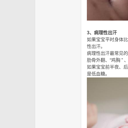
& F, T5 F" {9 M+ C/ n
3、病理性出汗
如果宝宝平时身体比
性出汗。
病理性出汗最常见的
肋骨外翻、“鸡胸 ” 
如果宝宝前半夜、后
是低血糖。
$ B$ m H9 i8