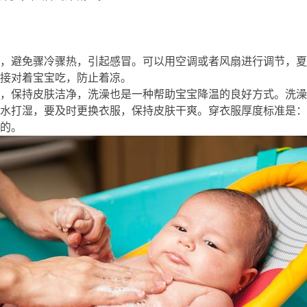
一
f3 M; E, X( ^" l: g; |
，避免骤冷骤热，引起感冒。可以用空调或者风扇进行调节，夏
接对着宝宝吃，防止着凉。
; Z+ M- j, | _% q4 t8 t
，保持皮肤洁净，洗澡也是一种帮助宝宝降温的良好方式。洗澡
水打湿，要及时更换衣服，保持皮肤干爽。穿衣服厚度标准是：
的。