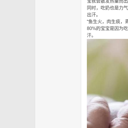
宝就会散发热量而出
同时，吃奶也是力气
出汗。
" Q0 U, E; {' I& `6 y
“鱼生火，肉生痰，
80%的宝宝是因为
汗。