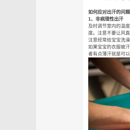
q7 ?4 H% d) L/ ]0 v
如何应对出汗的问题
1、非病理性出汗
2 q) 
及时调节室内的温度
度。注意不要让风直
注意经常给宝宝洗澡
如果宝宝的衣服被汗
者有点薄汗就是可以