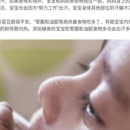
汗。如果是母乳喂养，宝宝和妈妈亲密倚偎在一起，妈妈身上的
活，宝宝也会因为“努力工作”出汗。宝宝身体其他部位的汗腺
3 ~1 o$ F
青菜豆腐保平安。”荤腥和油腻等高热量食物吃多了，导致宝宝内
吃奶粉导致内热。添加辅食的宝宝吃荤腥和油腻食物多也会出汗