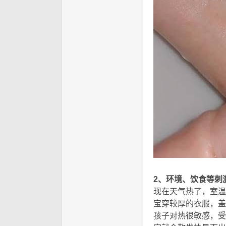
0 Z4 o) G A( u F" `) r
2、环境、饮食等刺
现在天气热了，室温
宝穿较厚的衣服，盖
孩子对热很敏感，受