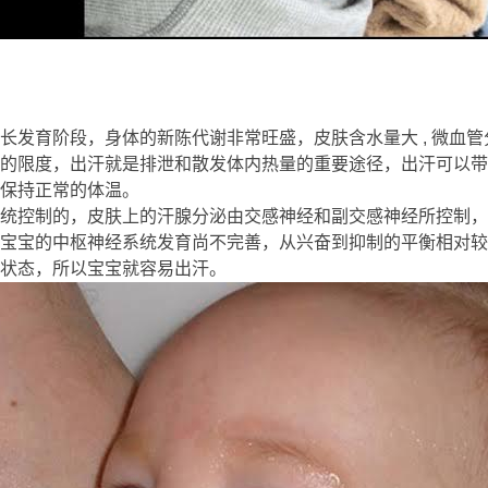
$ K7 C5 s" S; s$ I& f
S y& w5 ]2 \
长发育阶段，身体的新陈代谢非常旺盛，皮肤含水量大 , 微血
的限度，出汗就是排泄和散发体内热量的重要途径，出汗可以带
保持正常的体温。
* S" F* Q3 A$ Z! `
统控制的，皮肤上的汗腺分泌由交感神经和副交感神经所控制，
宝宝的中枢神经系统发育尚不完善，从兴奋到抑制的平衡相对较
状态，所以宝宝就容易出汗。