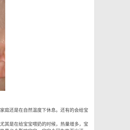
需
( ~* C2 R K1 l \+ o9 Z
家庭还是在自然温度下休息。还有的会给宝
; V. U' l7 `# k+ x& L A
尤其是在给宝宝喂奶的时候，热量增多，宝