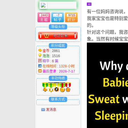
有一位妈妈咨询说，
2443
-7
9715
我家宝宝也是特别爱
的。
3 Z8 @! Y4 n+ O
等级头衔
针对这个问题，我咨
象。当然有时候宝宝
积分成就
金币 :
2861
泡泡 :
1516
精华 :
6
篇
在线时间 : 1328 小时
最后登录 : 2026-7-17
丰功伟绩
联系方式
发消息