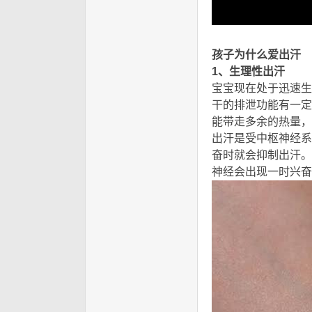
2 r K- M, D7 J- u, o% ?% U# _
孩子为什么爱出汗
8 M
1、生理性出汗
+ F! w) 
宝宝现在处于迅速生
干的排泄功能有一定
能带走多余的热量，
出汗是受中枢神经系
奋时就会抑制出汗。
神经会出现一时兴奋