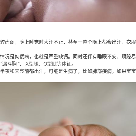
要
较虚弱，晚上睡觉时大汗不止，甚至一整个晚上都会出汗，衣服
情况是佝偻病，也就是严重缺钙。同时还伴有睡眠不安、烦躁易醒、
、“漏斗胸 ”、 X型腿、O型腿等体征。
4 {% J/ g3 f0 L+ b# ^) U
半夜和天亮前都出汗，可能是生病了，比如肺部疾病。如果宝宝
 c& g% C }+ ~