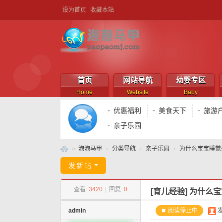
设为首页
收藏本站
首页
网站导航
幼婴专区
Home
Website
Baby
优惠福利
美食天下
旅游
亲子乐园
»
泡泡马甲
›
分类导航
›
亲子乐园
›
为什么宝宝睡觉
泡
发新帖
泡
查看:
3420
|
回复:
0
[育儿经验]
为什么宝
马
甲
admin
⏹ 阅读停止中
发