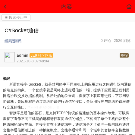
内容
⏹ 阅读停止中
C#Socket通信
编程源码
0 评论
2526 浏览
admin
Lv.9 社区区长
举报
2021-10-8 07:48:04
概述
所谓套接字(Socket)，就是对网络中不同主机上的应用进程之间进行双向通信
的端点的抽象。一个套接字就是网络上进程通信的一端，提供了应用层进程利用
网络协议交换数据的机制。从所处的地位来讲，套接字上联应用进程，下联网络
协议栈，是应用程序通过网络协议进行通信的接口，是应用程序与网络协议根进
行交互的接口。
7 v- H3 d* A0 Q8 u- @
套接字是通信的基石，是支持TCP/IP协议的路通信的基本操作单元。可以将
套接字看作不同主机间的进程进行双间通信的端点，它构成了单个主机内及整个
网络间的编程界面。套接字存在于通信域中，通信域是为了处理一般的线程通过
套接字通信而引进的一种抽象概念。套接字通常和同一个域中的套接字交换数据