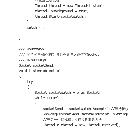
                //创建监听线程

                Thread thread = new Thread(Listen);

                thread.IsBackground = true;

                thread.Start(socketWatch);

            }

            catch { }

        }

        /// <summary>

        /// 等待客户端的连接 并且创建与之通信的Socket

        /// </summary>

        Socket socketSend;

        void Listen(object o)

        {

            try

            {

                Socket socketWatch = o as Socket;

                while (true)

                {

                    socketSend = socketWatch.Accept();//等
                    ShowMsg(socketSend.RemoteEndPoint.ToStrin
                    //开启一个新线程，执行接收消息方法

                    Thread r_thread = new Thread(Received);
