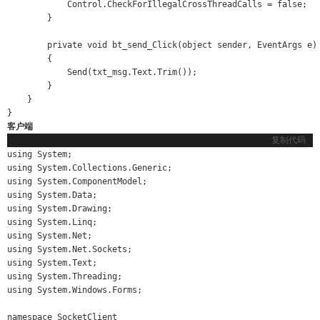
            Control.CheckForIllegalCrossThreadCalls = false;

        }

        private void bt_send_Click(object sender, EventArgs e)

        {

            Send(txt_msg.Text.Trim());

        }

    }

}
客户端
复制代码
using System;

using System.Collections.Generic;

using System.ComponentModel;

using System.Data;

using System.Drawing;

using System.Linq;

using System.Net;

using System.Net.Sockets;

using System.Text;

using System.Threading;

using System.Windows.Forms;

namespace SocketClient
