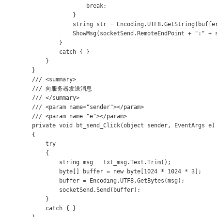
                        break;

                    }

                    string str = Encoding.UTF8.GetString(buffer
                    ShowMsg(socketSend.RemoteEndPoint + ":" + s
                }

                catch { }

            }

        }

        /// <summary>

        /// 向服务器发送消息

        /// </summary>

        /// <param name="sender"></param>

        /// <param name="e"></param>

        private void bt_send_Click(object sender, EventArgs e)

        {

            try

            {

                string msg = txt_msg.Text.Trim();

                byte[] buffer = new byte[1024 * 1024 * 3];

                buffer = Encoding.UTF8.GetBytes(msg);

                socketSend.Send(buffer);

            }

            catch { }
