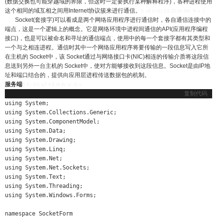
(数据交换也可能穿越域的界限，但这时一定要执行某种解释程序)，各种进程使用
这个相同的域互相之间用Internet协议簇来进行通信。
6 x$ I/ O) S3 Z0 A/ R6 `# x [
Socket(套接字)可以看成是两个网络应用程序进行通信时，各自通信连接中的
端点，这是一个逻辑上的概念。它是网络环境中进程间通信的API(应用程序编程
接口)，也是可以被命名和寻址的通信端点，使用中的每一个套接字都有其类型和
一个与之相连进程。通信时其中一个网络应用程序将要传输的一段信息写入它所
在主机的 Socket中，该 Socket通过与网络接口卡(NIC)相连的传输介质将这段信
息送到另外一台主机的 Socket中，使对方能够接收到这段信息。Socket是由IP地
址和端口结合的，提供向应用层进程传送数据包的机制。
服务端
5 E/ O3 a7 K$ l9 E/ d; l3 z
复制代码
using System;

using System.Collections.Generic;

using System.ComponentModel;

using System.Data;

using System.Drawing;

using System.Linq;

using System.Net;

using System.Net.Sockets;

using System.Text;

using System.Threading;

using System.Windows.Forms;

namespace SocketForm
