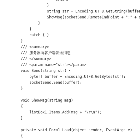
                    }

                    string str = Encoding.UTF8.GetString(buffer
                    ShowMsg(socketSend.RemoteEndPoint + ":" + s
                }

            }

            catch { }

        }

        /// <summary>

        /// 服务器向客户端发送消息

        /// </summary>

        /// <param name="str"></param>

        void Send(string str) {

            byte[] buffer = Encoding.UTF8.GetBytes(str);

            socketSend.Send(buffer);

        }

        void ShowMsg(string msg)

        {

            listBox1.Items.Add(msg + "\r\n");

        }

        private void Form1_Load(object sender, EventArgs e)

        {
