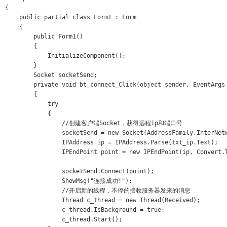
{

    public partial class Form1 : Form

    {

        public Form1()

        {

            InitializeComponent();

        }

        Socket socketSend;

        private void bt_connect_Click(object sender, EventArgs 
        {

            try

            {

                //创建客户端Socket，获得远程ip和端口号

                socketSend = new Socket(AddressFamily.InterNetw
                IPAddress ip = IPAddress.Parse(txt_ip.Text);

                IPEndPoint point = new IPEndPoint(ip, Convert.T
                socketSend.Connect(point);

                ShowMsg("连接成功!");

                //开启新的线程，不停的接收服务器发来的消息

                Thread c_thread = new Thread(Received);

                c_thread.IsBackground = true;

                c_thread.Start();
