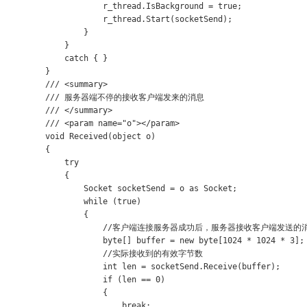
                    r_thread.IsBackground = true;

                    r_thread.Start(socketSend);

                }

            }

            catch { }

        }

        /// <summary>

        /// 服务器端不停的接收客户端发来的消息

        /// </summary>

        /// <param name="o"></param>

        void Received(object o)

        {

            try

            {

                Socket socketSend = o as Socket;

                while (true)

                {

                    //客户端连接服务器成功后，服务器接收客户端发送的消
                    byte[] buffer = new byte[1024 * 1024 * 3];

                    //实际接收到的有效字节数

                    int len = socketSend.Receive(buffer);

                    if (len == 0)

                    {

                        break;
