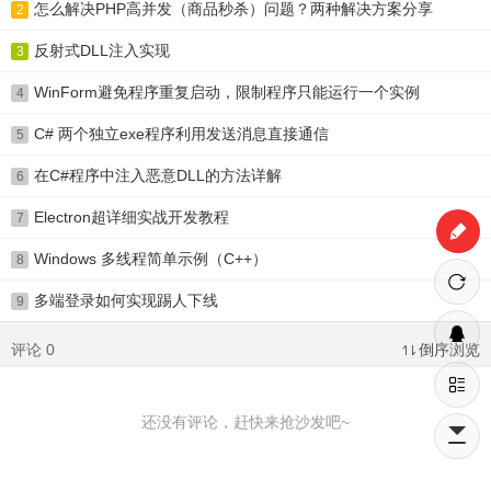
怎么解决PHP高并发（商品秒杀）问题？两种解决方案分享
2
反射式DLL注入实现
3
WinForm避免程序重复启动，限制程序只能运行一个实例
4
C# 两个独立exe程序利用发送消息直接通信
5
在C#程序中注入恶意DLL的方法详解
6
Electron超详细实战开发教程
7
Windows 多线程简单示例（C++）
8
多端登录如何实现踢人下线
9
评论 0
倒序浏览
还没有评论，赶快来抢沙发吧~