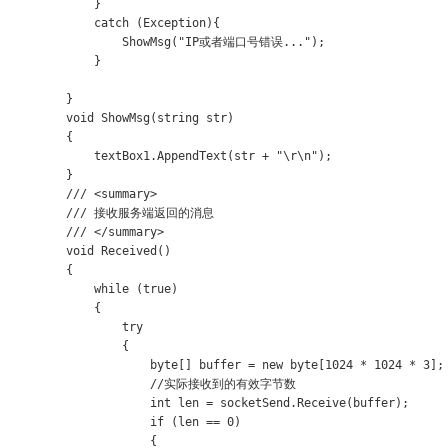
            }

            catch (Exception){

                ShowMsg("IP或者端口号错误...");

            }

        }

        void ShowMsg(string str)

        {

            textBox1.AppendText(str + "\r\n");

        }

        /// <summary>

        /// 接收服务端返回的消息

        /// </summary>

        void Received()

        {

            while (true)

            {

                try

                {

                    byte[] buffer = new byte[1024 * 1024 * 3];

                    //实际接收到的有效字节数

                    int len = socketSend.Receive(buffer);

                    if (len == 0)

                    {
