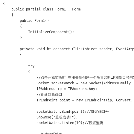
{

    public partial class Form1 : Form

    {

        public Form1()

        {

            InitializeComponent();

        }

        private void bt_connnect_Click(object sender, EventArgs
        {

            try

            {

                //点击开始监听时 在服务端创建一个负责监听IP和端口号的So
                Socket socketWatch = new Socket(AddressFamily.I
                IPAddress ip = IPAddress.Any;

                //创建对象端口

                IPEndPoint point = new IPEndPoint(ip, Convert.T
                socketWatch.Bind(point);//绑定端口号

                ShowMsg("监听成功!");

                socketWatch.Listen(10);//设置监听
