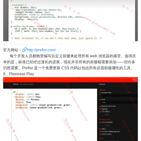
# f4 J( b4 I$ e* ~" U% n9 b; Q% b; c7 S$ i
官方网站：
http://prefixr.com/
# F. o& k% `9 @# l5 o" r* d
每个开发人员都饱受编写自定义前缀来处理所有 web 浏览器的痛苦。值得庆
幸的是，标准已经经过漫长的进展，现在并非所有的前缀都需要添加——但许多
仍然需要。Prefixr 是一个免费更新 CSS 代码以包括所有必需前缀属性的工具。
8、Pleeease Play
8 ?+ h" y! P0 A+ z" @/ K. W