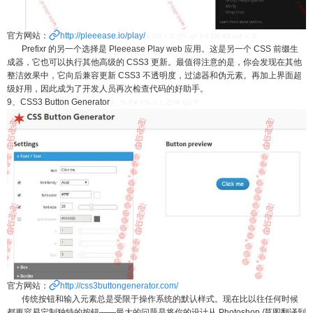
官方网站：
http://pleeease.io/play/
& G8 r P, [% q+ P4 D9 n3 m3 v; Z
Prefixr 的另一个选择是 Pleeease Play web 应用。这是另一个 CSS 前缀生
成器，它也可以执行其他高级的 CSS3 更新。最值得注意的是，你会发现在其他
整洁效果中，它向后兼容更新 CSS3 不透明度，过滤器和伪元素。再加上界面超
级好用，因此成为了开发人员再次检查代码的好助手。
9、CSS3 Button Generator
0 _% P# Y% z' t, Z( l# Q1 F
官方网站：
http://css3buttongenerator.com/
传统按钮和输入元素总是受限于操作系统的默认样式。现在比以往任何时候
都更容易定制独特的按钮——最大的问题是将你的设计从 Photoshop /草图翻译到