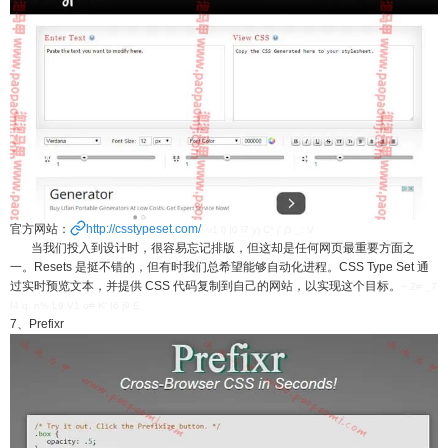
官方网站：
http://csstypeset.com/
! v1 l) |0 i7 y) C* j' j5 _; V
当我们投入到设计时，很容易忘记排版，但这却是任何网页最重要方面之
一。Resets 是挺不错的，但有时我们总希望能够自动化进程。CSS Type Set 通
过实时预览文本，并提供 CSS 代码复制到自己的网站，以实现这个目标。
+ Z# _7
I4 q. n% L9 V1 o# K' |6 j9 E
7、Prefixr