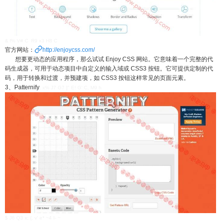
& l% V# C R9 x3 H8 C
官方网站：
http://enjoycss.com/
想要更动态的应用程序，那么试试 Enjoy CSS 网站。它意味着一个完整的代
码生成器，可用于动态项目中自定义的输入域或 CSS3 按钮。它可提供定制的代
码，用于转换和过渡，并预建项，如 CSS3 按钮这样常见的页面元素。
3、Patternify
: x% J7 G7 ]" E! G' C, M9 h
$ J6 Q3 x; {. v' e* ~4 I- ~