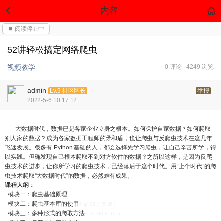
内容
⏹ 阅读停止中
52讲轻松搞定网络爬虫
视频教学
0 评论
4249 浏览
admin
Lv.9 社区区长
举报
2022-5-6 10:17:12
大数据时代，数据已是各家企业立身之根本。如何保护自家数据？如何爬取
别人家的数据？成为各家数据工程师的矛和盾，也让爬虫与反爬虫技术在这几年
飞速发展。很多有 Python 基础的人，都会选择先学习爬虫，让自己辛苦所学，得
以实践。但确发现自己根本爬取不到对方软件的数据？之所以这样，是因为反爬
虫技术的进步，让你所学习的爬虫技术，已经落后于这个时代。用“上个时代”的爬
虫技术爬取“大数据时代”的数据，必然难有成果。
课程大纲：
模块一：爬虫基础原理
模块二：爬虫基本库的使用
4 q/ S6 }' ]5 u5 ]
模块三：多种形式的爬取方法
+ v9 G9 F" U. u, _