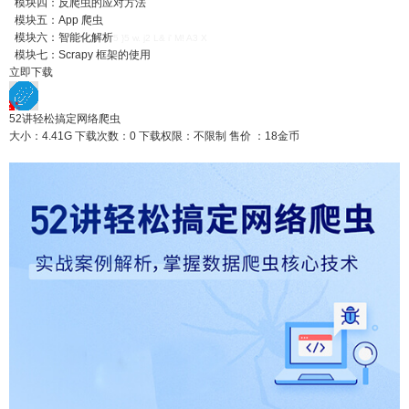
模块四：反爬虫的应对方法
模块五：App 爬虫
模块六：智能化解析
5 }5 w. j2 L& i' M! A3 X
模块七：Scrapy 框架的使用
立即下载
52讲轻松搞定网络爬虫
大小：4.41G
下载次数：0
下载权限：不限制
售价 ：18金币