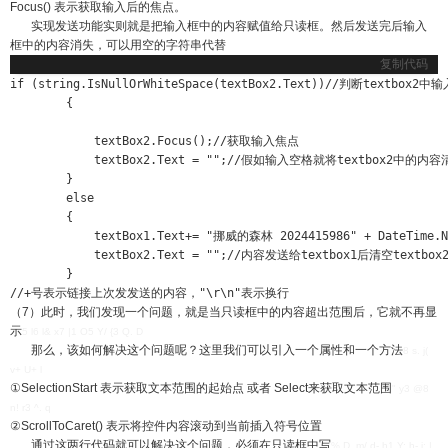
Focus() 表示获取输入后的焦点。
实现发送功能实则就是把输入框中的内容赋值给只读框。然后发送完后输入
框中的内容消失，可以用空的字符串代替
复制代码
if (string.IsNullOrWhiteSpace(textBox2.Text))//判断textb
        {

​            textBox2.Focus();//获取输入焦点

​            textBox2.Text = "";//假如输入空格就将textbox2中的内容
​        }

​        else

​        {

​            textBox1.Text+= "挪威的森林 2024415986" + DateTime.No
​            textBox2.Text = "";//内容发送给textbox1后清空textbo
​        }

//+号表示链接上次发发送的内容，"\r\n"表示换行
（7）此时，我们发现一个问题，就是当只读框中的内容超出范围后，它就不再显
示
5 l6 l& x7 |1 O5 Y/ {3 Q. D
那么，该如何解决这个问题呢？这里我们可以引入一个属性和一个方法
8 s. j(
v+ U+ l
①SelectionStart 表示获取文本范围的起始点 或者 Select来获取文本范围
" y3 @8
n! r3 ^. q
②ScrollToCaret() 表示将控件内容滚动到当前插入符号位置
通过这两行代码就可以解决这个问题，必须在只读框中写
% D m/ d- h1 Y; h- i: |