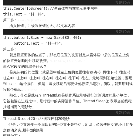
复制代码
this.CenterToScreen();//使窗体在当前显示器中居中

this.Text = "抖一抖";
第二步：
2 w& q% |7 W3 v) H
插入按钮，并设置按钮的大小和文本内容
复制代码
this.button1.Size = new Size(80, 40);

     button1.Text = "抖一抖";
第三步：
就是设置窗体的位置了，那么它位置的改变就是从窗体居中后的位置左上角
的位置开始顺时针移动改变。
% H; a4 W) F5 x' K' d$ ?
那么它改变的规律是什么？
是先从初始的位置（就是剧中后左上角的位置往右移动=》再往下=》往左=》
往左=》往上=》往上=》往右=》往右=》往下=》往左。最终回到初始位置，要用
到location这个属性。但是，每次移动后都要让他停留几毫秒，所以，就要用到线
程这个概念。
7 d, {* Q |! f" i" ^
那么，什么是线程？Thread线程是操作系统能够进行运算调度的最小单位，
它被包涵在进程之中，是行程中的实际运作单位。Thread.Sleep(); 表示当前线程
挂起指定的毫秒数。
复制代码
Thread.Sleep(20);//线程控制20毫秒
但是，位置改变一圈后回到初始位置不是抖动，所以，必须使用for循环让他多
次移动来实现抖动的效果