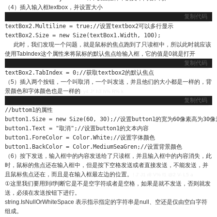
（4）插入输入框textbox，并设置大小
复制代码
textBox2.Multiline = true;//设置textbox2可以多行显示

textBox2.Size = new Size(textBox1.Width, 100);
此时，我们发现一个问题，就是鼠标的焦点跑到了只读框中，所以此时就应该
使用TabIndex这个属性来将鼠标的默认焦点给输入框，它的值是0就是打开
复制代码
textBox2.TabIndex = 0;//获取textbox2的默认焦点
（5）插入两个按钮，一个叫取消，一个叫发送，并且他们的大小都是一样的，背
景颜色和字体颜色也是一样的
- y4 J* h3 h% R% k
复制代码
//buttom1的属性

button1.Size = new Size(60, 30);//设置button1的宽为60像素高为30像
button1.Text = "取消";//设置button1的文本内容

button1.ForeColor = Color.White;//设置字体颜色

button1.BackColor = Color.MediumSeaGren;//设置背景颜色
（6）按下发送，输入框中的内容发送给了只读框，并且输入框中的内容消失，此
时，鼠标的焦点还在输入框中，但是按下空格发送或者直接发送，不能发送，并
且鼠标焦点还在，而且是在输入框最左边的位置。
! J' J1 r8 V% f1 @2 V- L5 a
①这里我们要用到if判断它是不是空字符或者是空格，如果是就不发送，否则就发
送，必须在发送按钮下进行。
string.IsNullOrWhiteSpace 表示指示指定的字符串是null、空还是仅由空白字符
组成。