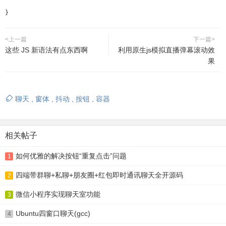
}
<上一篇
下一篇>
这些 JS 新语法有点东西啊
利用原生js模拟直播弹幕滚动效
果
聊天
,
窗体
,
抖动
,
按钮
,
容器
相关帖子
如何优雅的解决按钮“重复点击”问题
1
四端带群聊+私聊+朋友圈+红包即时通讯聊天全开源码
2
微信小程序实现聊天室功能
3
Ubuntu四窗口聊天(gcc)
4