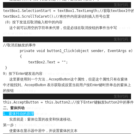
复制代码
textBox1.SelectionStart = textBox1.TextLength;//获取textbo
textBox1.ScrollToCaret();//将控件内容滚动到插入符号位置
（8）按下发送后取消输入框中的内容
这个就可以用空的字符串来代替，但是必须在取消按钮的事件当中写
) z/ b6 Y8
A7 A/ \# V) W2 K6 M
复制代码
//取消后触发的事件

        private void button1_Click(object sender, EventArgs e)

        {

            textBox2.Text = "";

 }
9）按下Enter键发送内容
2 I' W0 e O" b5 u% l
这里要使用到一个方法，AcceptButton这个属性，但是这个属性只有在窗体
中才能找到。AcceptButton 表示获取或设置当前用户按Enter键时所单击的窗体上
的按钮
0 S& t( X7 V& y
复制代码
this.AcceptButton = this.button2;//按下Enter键触发button2中的事件
二、窗体抖动
* M# I! z4 U: r
1、窗体抖动的原理
9 B! y6 }6 _+ |; U
实质就是：窗体位置的改变和快速移动。
第一步：
: E& F4 B$ R) _" o( H8 N( F
使窗体在显示器中居中，并设置窗体的文本