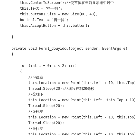
​        this.CenterToScreen();//使窗体在当前显示器中居中

​        this.Text = "抖一抖";

​        this.button1.Size = new Size(80, 40);

​        button1.Text = "抖一抖";

​        this.AcceptButton = this.button1;

​    }

​    private void Form1_douyidou(object sender, EventArgs e)

​    {

​        

​        for (int i = 0; i < 2; i++)

​        {

​            //①往右

​            this.Location = new Point(this.Left + 10, this.Top)
​            Thread.Sleep(20);//线程控制20毫秒

​            //②往下

​            this.Location = new Point(this.Left, this.Top + 10)
​            Thread.Sleep(20);

​            //③往左

​            this.Location = new Point(this.Left - 10, this.Top)
​            Thread.Sleep(20);

​            //④往左

​            this.Location = new Point(this.Left - 10, this.Top)