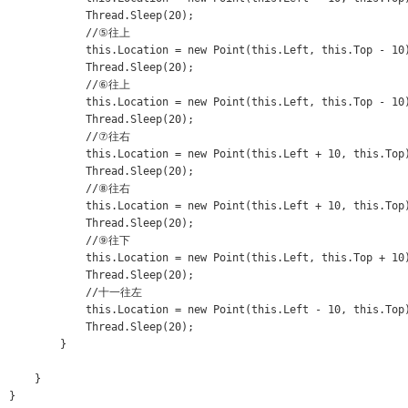
​            Thread.Sleep(20);

​            //⑤往上

​            this.Location = new Point(this.Left, this.Top - 10)
​            Thread.Sleep(20);

​            //⑥往上

​            this.Location = new Point(this.Left, this.Top - 10)
​            Thread.Sleep(20);

​            //⑦往右

​            this.Location = new Point(this.Left + 10, this.Top)
​            Thread.Sleep(20);

​            //⑧往右

​            this.Location = new Point(this.Left + 10, this.Top)
​            Thread.Sleep(20);

​            //⑨往下

​            this.Location = new Point(this.Left, this.Top + 10)
​            Thread.Sleep(20);

​            //十一往左

​            this.Location = new Point(this.Left - 10, this.Top)
​            Thread.Sleep(20);

​        }

​    }

}
