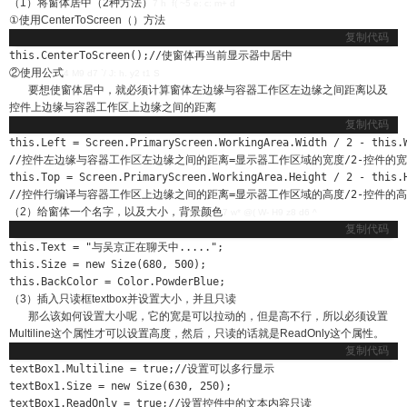
（1）将窗体居中（2种方法）
7 h f( ~5 e: c: m+ d
①使用CenterToScreen（）方法
复制代码
this.CenterToScreen();//使窗体再当前显示器中居中
②使用公式
4 M9 d7 `/ J: h. y2 t1 S
要想使窗体居中，就必须计算窗体左边缘与容器工作区左边缘之间距离以及
控件上边缘与容器工作区上边缘之间的距离
复制代码
this.Left = Screen.PrimaryScreen.WorkingArea.Width / 2 - this.W
//控件左边缘与容器工作区左边缘之间的距离=显示器工作区域的宽度/2-控件的宽度
this.Top = Screen.PrimaryScreen.WorkingArea.Height / 2 - this.H
//控件行编译与容器工作区上边缘之间的距离=显示器工作区域的高度/2-控件的高
（2）给窗体一个名字，以及大小，背景颜色
7 w* @( W- H9 z8 d6 ^
复制代码
this.Text = "与吴京正在聊天中.....";

this.Size = new Size(680, 500);

this.BackColor = Color.PowderBlue;
（3）插入只读框textbox并设置大小，并且只读
那么该如何设置大小呢，它的宽是可以拉动的，但是高不行，所以必须设置
Multiline这个属性才可以设置高度，然后，只读的话就是ReadOnly这个属性。
复制代码
textBox1.Multiline = true;//设置可以多行显示

textBox1.Size = new Size(630, 250);

textBox1.ReadOnly = true;//设置控件中的文本内容只读