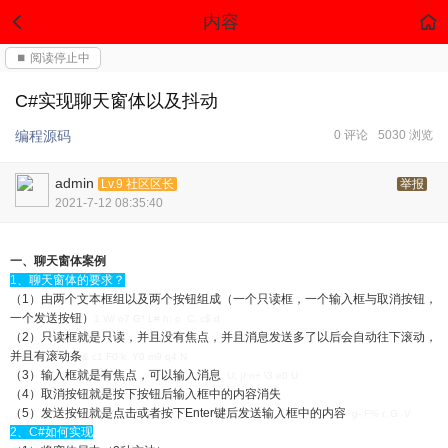
内容
⏹ 阅读停止中
C#实现聊天窗体以及抖动
编程源码
0 评论
5030 浏览
admin
Lv.9 社区区长
举报
2021-7-12 08:35:40
一、聊天窗体案例
1、聊天窗体的要求？
（1）由两个文本框组以及两个按钮组成（一个只读框，一个输入框与取消按钮，
一个发送按钮）
1 W/ o7 G* L# h: o C, c$ d
（2）只读框就是只读，并且没有焦点，并且消息发送多了以后会自动往下滚动，
并且有滚动条
& c1 F0 k Y0 m9 q4 N
（3）输入框就是有焦点，可以输入消息
. U; |/ n+ \3 e0 U
（4）取消按钮就是按下按钮后输入框中的内容消失
（5）发送按钮就是点击或者按下Enter键后发送输入框中的内容
g- F% r. G V
2、C#如何实现