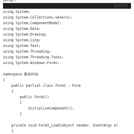
源码如下：
复制代码
using System;

using System.Collections.Generic;

using System.ComponentModel;

using System.Data;

using System.Drawing;

using System.Linq;

using System.Text;

using System.Threading;

using System.Threading.Tasks;

using System.Windows.Forms;

namespace 窗体抖动

{

    public partial class Form1 : Form

    {

        public Form1()

        {

            InitializeComponent();

        }

​    private void Form1_Load(object sender, EventArgs e)

​    {
