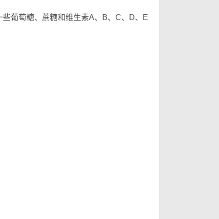
 O1 Y# B3 V3 I$ c
需
些葡萄糖、蔗糖和维生素A、B、C、D、E
~* R- q