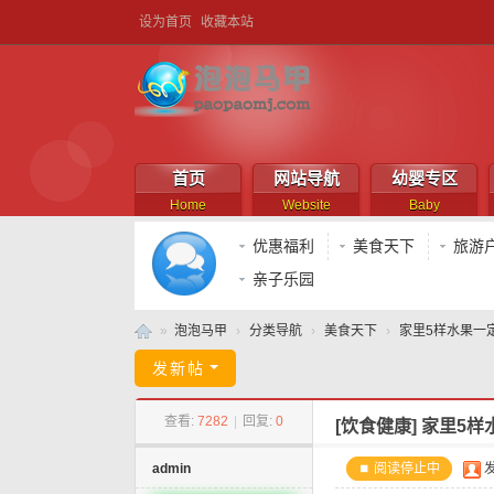
设为首页
收藏本站
首页
网站导航
幼婴专区
Home
Website
Baby
优惠福利
美食天下
旅游
亲子乐园
»
泡泡马甲
›
分类导航
›
美食天下
›
家里5样水果一定
泡
发新帖
泡
查看:
7282
|
回复:
0
[饮食健康]
家里5样
马
甲
admin
⏹ 阅读停止中
发