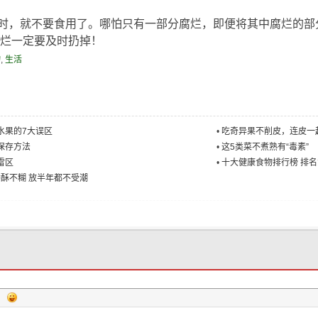
" {
一
，就不要食用了。哪怕只有一部分腐烂，即便将其中腐烂的部
烂一定要及时扔掉！
物
,
生活
水果的7大误区
•
吃奇异果不削皮，连皮一
保存方法
•
这5类菜不煮熟有“毒素”
雷区
•
十大健康食物排行榜 排
香酥不糊 放半年都不受潮