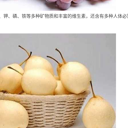
钾、磷、铁等多种矿物质和丰富的维生素，还含有多种人体必
 `/ a9 \9 f
. o( W: J0 D; }