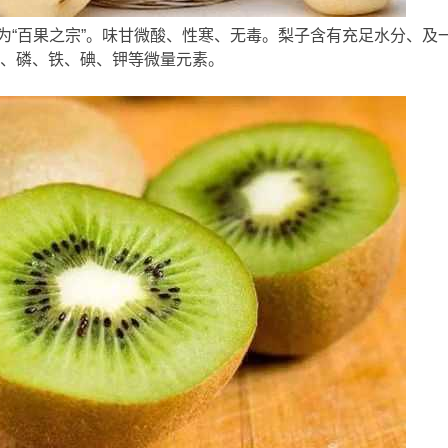
& @+ Y;
需
百果之宗”。味甘微酸、性寒、无毒。梨子含有充足水分、及一
、磷、铁、碘、钾等微量元素。
! R8 Y; 