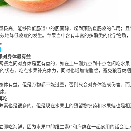
极高，能够降低肠道中的胆固醇，起到预防直肠癌的作用；且
效地降低癌症的发生。苹果当中含有丰富的多酚类的化学物质，
。
: C, k {5 ^2 ^; G) B+ g
意
果对身体最有益
# X6 g! }5 G4 H4 ~5 n' x
餐之间对身体是更有益的，如在上午则九点到十点之间吃水果
的状态，吃点水果补充体力，同时也增加饱腹感，避免狼吞虎咽
 z8 e/ Q+ s! h
体有益，但是万物都不能过量，否则只会对身体造成伤害。而
康。
9 N* e, C& t$ ?# h: b0 f; i
再吃
素也是很多的，但是现在水果上的残留物农药和水果蜡也是相
 R2 R; x4 D7 ~+ r7 V! |! _
即吃海鲜，因为水果中的维生素C和海鲜在一起食用的话会让