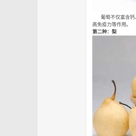
葡萄不仅富含钙、
高免疫力等作用。
1 J"
第二种：梨
) Z5 ^. f3 ~ Q