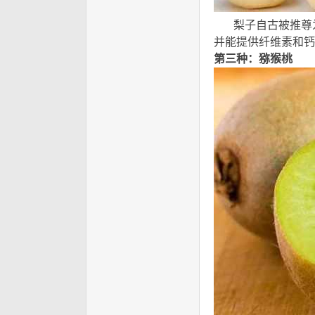
梨子自古被推尊为“
并能提供纤维素和钙
第三种：猕猴桃