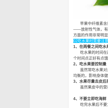
苹果中纤维素含量
——放射性气体，有
方面的作用非常明显
02吃水果时需要注
1、在两餐之间吃水
吃水果的时间在两
个时间点正好有点饿
2、吃水果要控制量
5
虽然常吃水果对身
均衡的，影响身体健
3、水果尽量去皮后
虽然果皮中的营养
b4 }4 M
4、不要立即吃海鲜
5
吃完水果后不要立