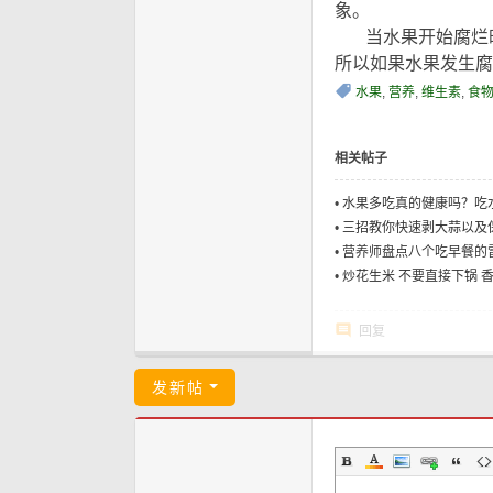
象。
9 K# T, l' V7 f) s o1 T! V
当水果开始腐烂时
所以如果水果发生腐
水果
,
营养
,
维生素
,
食
相关帖子
•
水果多吃真的健康吗？吃
•
三招教你快速剥大蒜以及
•
营养师盘点八个吃早餐的
•
炒花生米 不要直接下锅 
回复
发新帖