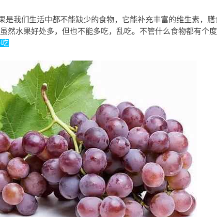
是我们生活中都不能缺少的食物，它能补充丰富的维生素，膳
虽然水果好处多，但也不能多吃，乱吃。不管什么食物都有个度
多吃
5 W9 G. p) S6 q; m# Z2 Y
 e4 q. D