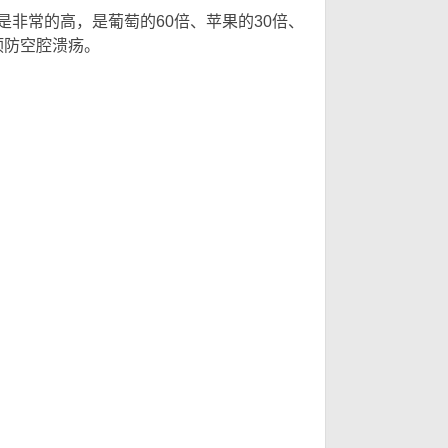
非常的高，是葡萄的60倍、苹果的30倍、
预防空腔溃疡。
E, V6 T! d, C) S: ?