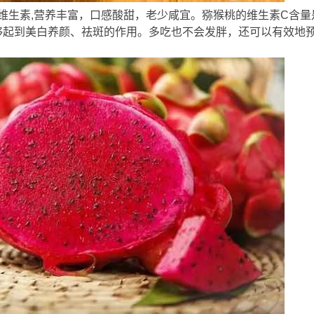
素,营养丰富，口感酸甜，老少咸宜。猕猴桃的维生素C含量是
能够起到美白养颜、祛斑的作用。多吃也不会发胖，还可以有效地
! \9 S- 