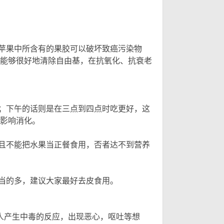
苹果中所含有的果胶可以破坏致癌污染物
能够很好地清除自由基，在抗氧化、抗衰老
；下午的话则是在三点到四点时吃更好，这
影响消化。
且不能把水果当正餐食用，否者达不到营养
当的多，建议大家最好去皮食用。
) f, L* u* g$ u*
人产生中毒的反应，出现恶心，呕吐等想