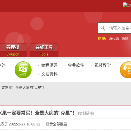
热搜:
源代码
源码
券搜搜
在线工具
Coupon
Tools
户外
编程源码
金典软件
视频教学
文档资料
要常买！全是大病的“克星”！ ...
水果一定要常买！全是大病的“克星”！
[复制链接]
表于 2022-2-27 16:08:32
|
显示全部楼层