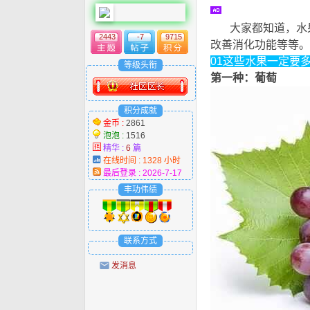
大家都知道，水果
2443
-7
9715
改善消化功能等等。
01这些水果一定要
等级头衔
第一种：葡萄
& O/ m' [)
积分成就
金币 :
2861
泡泡 :
1516
精华 :
6
篇
在线时间 : 1328 小时
最后登录 : 2026-7-17
丰功伟绩
联系方式
发消息