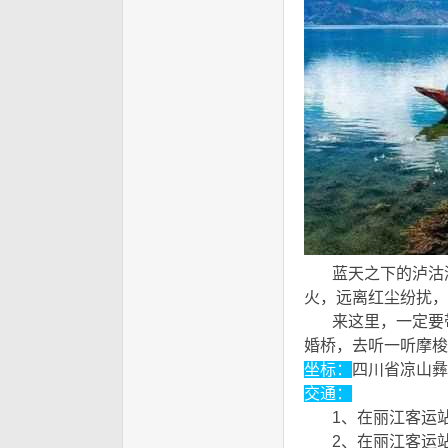
蓝天之下的泸沽湖
火，远离红尘纷扰，
来这里，一定要带
婚桥，去听一听摩梭
坐标：
四川省凉山彝
交通：
8 H0 t- l2 X+ p+ ^+ u
1、在丽江客运站乘
2、在丽江客运站