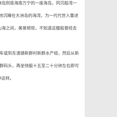
洲岛则是海南万宁的一座海岛，同沉船湾一
需
地沉睡在大洲岛的海湾，为一代代世人重述
山海之间，美景频现，不知道这艘船曾经去
宁打车或到东澳镇新群村新群水产组，然后从新
达新群码头，再坐快艇十五至二十分钟左右即可
钟这样。
9 J- d! F7 G" T