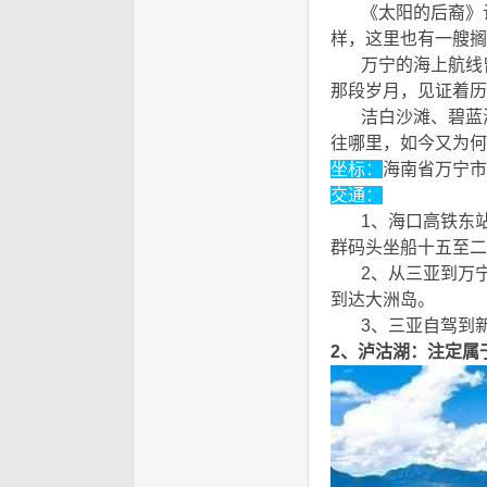
《太阳的后裔》让
样，这里也有一艘搁
万宁的海上航线曾
那段岁月，见证着历
洁白沙滩、碧蓝海
往哪里，如今又为何沉
坐标：
海南省万宁市
交通：
1、海口高铁东站到
群码头坐船十五至二
2、从三亚到万宁的
到达大洲岛。
; Z! ~7 Z1
3、三亚自驾到新
2、泸沽湖：注定属