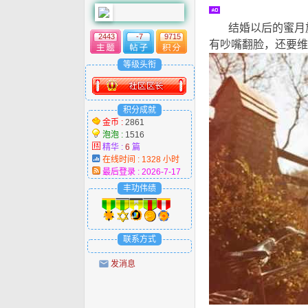
结婚以后的蜜月旅
2443
-7
9715
有吵嘴翻脸，还要维
等级头衔
积分成就
金币 :
2861
泡泡 :
1516
精华 :
6
篇
在线时间 : 1328 小时
最后登录 : 2026-7-17
丰功伟绩
联系方式
发消息