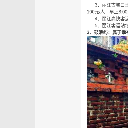
3、丽江古城口玉河
100元/人，早上8:
4、丽江高快客运站
5、丽江客运站每天有
3、鼓浪屿：属于幸