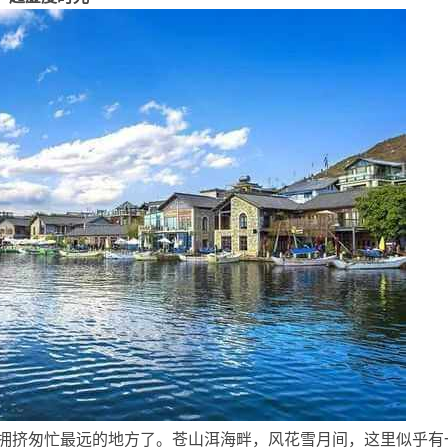
一
挤匆忙最远的地方了。苍山洱海畔，风花雪月间，这里似乎有