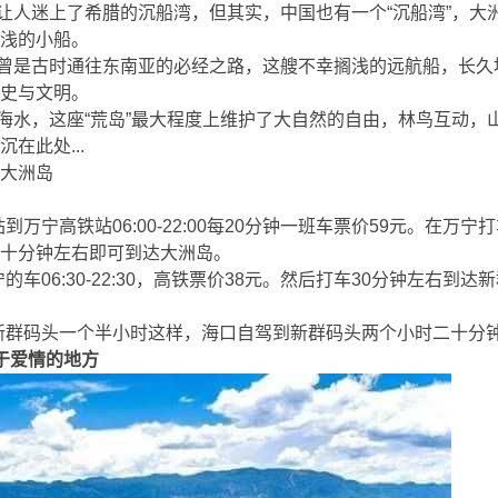
人迷上了希腊的沉船湾，但其实，中国也有一个“沉船湾”，大
需
浅的小船。
是古时通往东南亚的必经之路，这艘不幸搁浅的远航船，长久
史与文明。
水，这座“荒岛”最大程度上维护了大自然的自由，林鸟互动，
在此处...
0 g4 \# \5 W N; Y1 |& U' C8 w! I
大洲岛
万宁高铁站06:00-22:00每20分钟一班车票价59元。在万
十分钟左右即可到达大洲岛。
, x% m5 y5 \1 {1 O8 w9 G3 k. `. o
车06:30-22:30，高铁票价38元。然后打车30分钟左右到
 `3 s- p9 B0 f$ W
群码头一个半小时这样，海口自驾到新群码头两个小时二十分
于爱情的地方