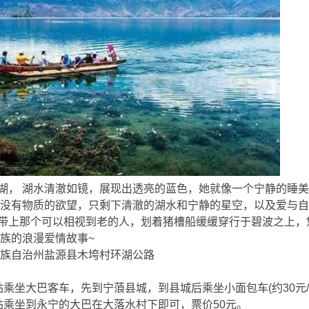
( g) Q ]
， 湖水清澈如镜，展现出透亮的蓝色，她就像一个宁静的睡美
没有物质的欲望，只剩下清澈的湖水和宁静的星空，以及爱与自
上那个可以相视到老的人，划着猪槽船缓缓穿行于碧波之上，
族的浪漫爱情故事~
族自治州盐源县木垮村环湖公路
) P/ b. j3 |! \6 p8 p3 N
坐大巴客车，先到宁蒗县城，到县城后乘坐小面包车(约30元/
乘坐到永宁的大巴在大落水村下即可，票价50元。