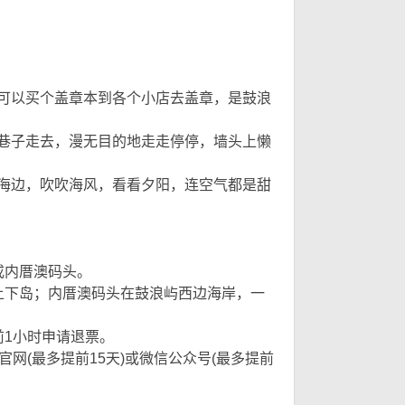
可以买个盖章本到各个小店去盖章，是鼓浪
巷子走去，漫无目的地走走停停，墙头上懒
海边，吹吹海风，看看夕阳，连空气都是甜
或内厝澳码头。
& S4 C3 M7 V7 m, v( I4 d
下岛；内厝澳码头在鼓浪屿西边海岸，一
1小时申请退票。
网(最多提前15天)或微信公众号(最多提前