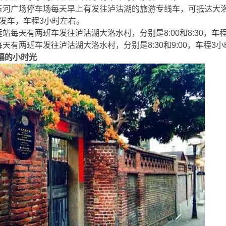
广场停车场每天早上有发往泸沽湖的旅游专线车，可抵达大洛水
要
00发车，车程3小时左右。
每天有两班车发往泸沽湖大洛水村，分别是8:00和8:30，车程
两班车发往泸沽湖大洛水村，分别是8:30和9:00，车程3小时
福的小时光
W3 H* e7 ]5 l/ P0 a4 o- [4 v