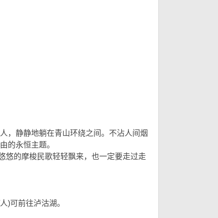
6 L; ^
人，静静地躺在青山环绕之间。不沾人间烟
由的永恒主题。
. q5 }3 z5 p$ X+ g( ]
悠悠的摩梭民歌轻轻飘来，也一定要走过走
人)可前往泸沽湖。