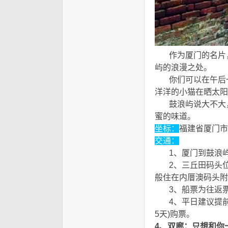
作为厦门的名片，
屿的浪漫之处。
' g* R'
你们可以在午后一
洋洋的小猫在晒太阳
鼓浪屿说大不大，
蜜的味道。
$ a2 ~8 u$ e!
坐标：
福建省厦门市
交通：
1、厦门到鼓浪屿
2、三丘田码头位
般住在内厝澳码头附
3、船票为往返票
4、平日建议提前2
5天)购票。
4、双廊：只想和你