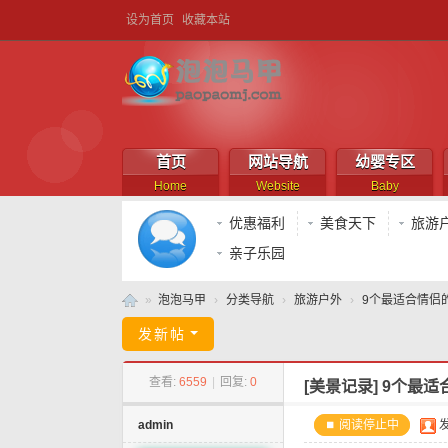
设为首页
收藏本站
首页
网站导航
幼婴专区
Home
Website
Baby
优惠福利
美食天下
旅游
亲子乐园
»
泡泡马甲
›
分类导航
›
旅游户外
›
9个最适合情侣
泡
发新帖
泡
查看:
6559
|
回复:
0
[美景记录]
9个最适
马
甲
admin
⏹ 阅读停止中
发