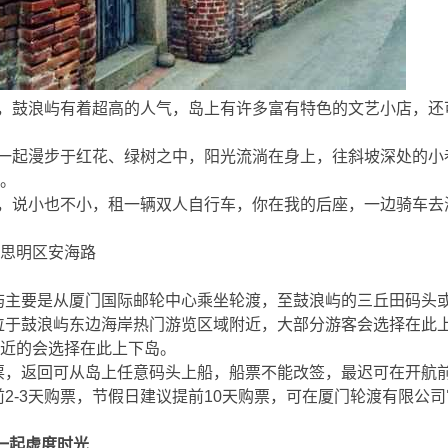
鼓浪屿有着超高的人气，岛上有许多富有特色的文艺小店，还
 n5 C: E. |! T
起漫步于红花、绿树之中，阳光流淌在身上，往斜坡深处的小
。
说小也不小，租一辆双人自行车，你在我的后座，一边骑车去
 @9 o1 W' t/ w' f
思明区安海路
主要是从厦门国际邮轮中心乘坐轮渡，至鼓浪屿的三丘田码头
于鼓浪屿东边海岸热门游览区域附近，大部分游客会选择在此上
近的会选择在此上下岛。
，返回可从岛上任意码头上船，船票不能改签，最迟可在开航前
-3天购票，节假日建议提前10天购票，可在厦门轮渡有限公司官
一起虚度时光
& R. D7 ~' r1 n0 E) p- I1 p