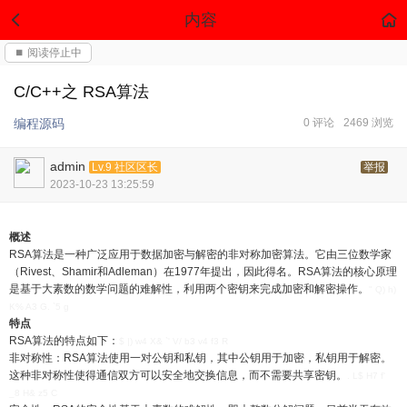
内容
⏹ 阅读停止中
C/C++之 RSA算法
编程源码
0 评论
2469 浏览
admin
Lv.9 社区区长
举报
2023-10-23 13:25:59
概述
RSA算法是一种广泛应用于数据加密与解密的非对称加密算法。它由三位数学家
（Rivest、Shamir和Adleman）在1977年提出，因此得名。RSA算法的核心原理
是基于大素数的数学问题的难解性，利用两个密钥来完成加密和解密操作。
" Q) h)
K% A3 G. `5 g
特点
RSA算法的特点如下：
$ |) w4 X& `' V/ b3 v4 f3 R
非对称性：RSA算法使用一对公钥和私钥，其中公钥用于加密，私钥用于解密。
这种非对称性使得通信双方可以安全地交换信息，而不需要共享密钥。
. L$ H7 f'
_8 H& z5 C