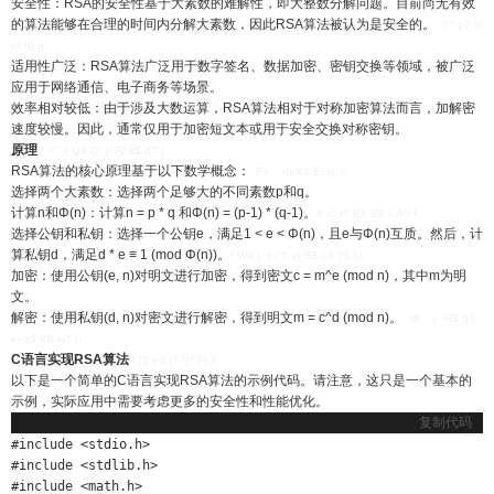
安全性：RSA的安全性基于大素数的难解性，即大整数分解问题。目前尚无有效
的算法能够在合理的时间内分解大素数，因此RSA算法被认为是安全的。
, Y* p7 l6
h( I0 p
适用性广泛：RSA算法广泛用于数字签名、数据加密、密钥交换等领域，被广泛
应用于网络通信、电子商务等场景。
效率相对较低：由于涉及大数运算，RSA算法相对于对称加密算法而言，加解密
速度较慢。因此，通常仅用于加密短文本或用于安全交换对称密钥。
原理
7 Y" j! Q9 D" j/ R/ k$ d7 {
RSA算法的核心原理基于以下数学概念：
' F+ `. n) K1 E; q; c
选择两个大素数：选择两个足够大的不同素数p和q。
计算n和Φ(n)：计算n = p * q 和Φ(n) = (p-1) * (q-1)。
8 c" r7 E8 B9 l. A9 I
选择公钥和私钥：选择一个公钥e，满足1 < e < Φ(n)，且e与Φ(n)互质。然后，计
算私钥d，满足d * e ≡ 1 (mod Φ(n))。
! W4 } p/ T: x( S$ c4 ?$ U
加密：使用公钥(e, n)对明文进行加密，得到密文c = m^e (mod n)，其中m为明
文。
解密：使用私钥(d, n)对密文进行解密，得到明文m = c^d (mod n)。
, \# `. v H3 q5
e- z9 K9 H7 h
C语言实现RSA算法
7 [2 e& j7 V* F( z
以下是一个简单的C语言实现RSA算法的示例代码。请注意，这只是一个基本的
示例，实际应用中需要考虑更多的安全性和性能优化。
复制代码
#include <stdio.h>

#include <stdlib.h>

#include <math.h>
