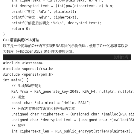
    int ciphertext = (int)pow(plaintext, e) % n;

    int decrypted_text = (int)pow(ciphertext, d) % n;

    printf("明文：%d\n", plaintext);

    printf("密文：%d\n", ciphertext);

    printf("解密后的明文：%d\n", decrypted_text);

    return 0;

}
C++语言实现RSA算法
以下是一个简单的C++语言实现RSA算法的示例代码，使用了C++的标准库以及
大数库（例如OpenSSL）来处理大整数运算。
复制代码
#include <iostream>

#include <openssl/rsa.h>

#include <openssl/pem.h>

int main() {

    // 生成RSA密钥对

    RSA *rsa = RSA_generate_key(2048, RSA_F4, nullptr, nullptr)
    // 明文

    const char *plaintext = "Hello, RSA!";

    // 分配内存来保存密文和解密后的文本

    unsigned char *ciphertext = (unsigned char *)malloc(RSA_siz
    unsigned char *decrypted_text = (unsigned char *)malloc(RSA
    // 加密

    int ciphertext_len = RSA_public_encrypt(strlen(plaintext), 