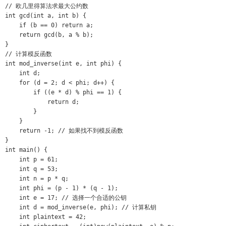
// 欧几里得算法求最大公约数

int gcd(int a, int b) {

    if (b == 0) return a;

    return gcd(b, a % b);

}

// 计算模反函数

int mod_inverse(int e, int phi) {

    int d;

    for (d = 2; d < phi; d++) {

        if ((e * d) % phi == 1) {

            return d;

        }

    }

    return -1; // 如果找不到模反函数

}

int main() {

    int p = 61;

    int q = 53;

    int n = p * q;

    int phi = (p - 1) * (q - 1);

    int e = 17; // 选择一个合适的公钥

    int d = mod_inverse(e, phi); // 计算私钥

    int plaintext = 42;
