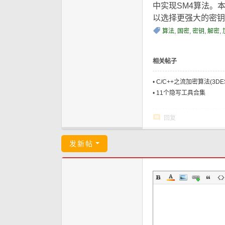
中实现SM4算法。
以选择更强大的密钥
算法
,
国密
,
密钥
,
解密
,
相关帖子
•
C/C++之流加密算法(3DE
•
11个隐写工具合集
回复
发新帖