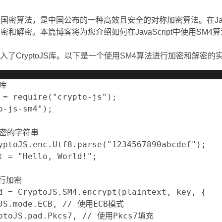
国密算法，是中国公布的一种高效且安全的对称加密算法。在JavaSc
密和解密。本篇博客将为您介绍如何在JavaScript中使用SM
了CryptoJS库。以下是一个使用SM4算法进行加密和解密的
库

 = require("crypto-js");

o-js-sm4");

密的字符串

yptoJS.enc.Utf8.parse("1234567890abcdef");

t = "Hello, World!";

行加密

d = CryptoJS.SM4.encrypt(plaintext, key, {

oJS.mode.ECB, // 使用ECB模式

yptoJS.pad.Pkcs7, // 使用Pkcs7填充
