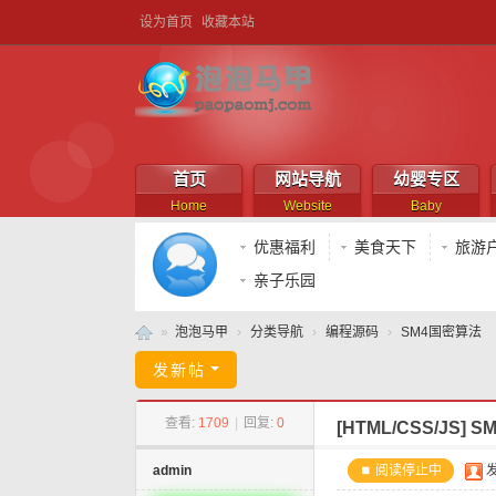
设为首页
收藏本站
首页
网站导航
幼婴专区
Home
Website
Baby
优惠福利
美食天下
旅游
亲子乐园
»
泡泡马甲
›
分类导航
›
编程源码
›
SM4国密算法
泡
发新帖
泡
查看:
1709
|
回复:
0
[HTML/CSS/JS]
S
马
甲
admin
⏹ 阅读停止中
发