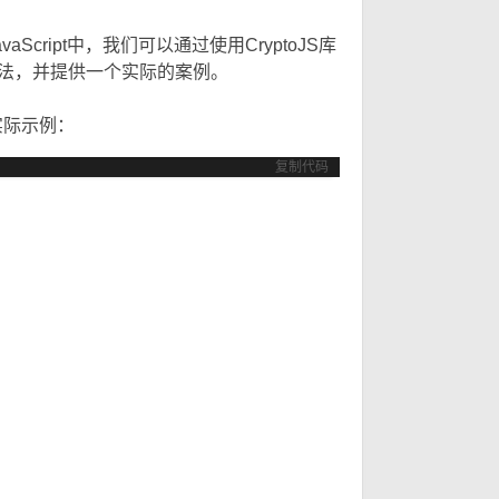
只
只
ript中，我们可以通过使用CryptoJS库
4算法，并提供一个实际的案例。
4 W( Y2 ]) e3 z8 @/
实际示例：
复制代码