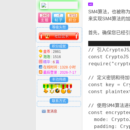
SM4算法，也被称为
2443
-7
9715
来实现SM4算法的加
~7 N W
等级头衔
首先，确保您已经引入
积分成就
// 引入CryptoJS
金币 :
2861
const CryptoJS
泡泡 :
1516
精华 :
6
篇
require("crypt
在线时间 : 1328 小时
最后登录 : 2026-7-17
// 定义密钥和待加
丰功伟绩
const key = Cr
const plaintex
联系方式
// 使用SM4算法进
发消息
const encrypte
  mode: Crypt
  padding: Cr