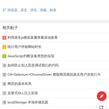
浏览器
,
原生
,
优化
,
加载
,
标签
相关帖子
利用原生js模拟直播弹幕滚动效果
1
统计用户停留网站时长
2
JavaScript判断设备类型的实现
3
如何防止别人恶意调试我们的代码
4
C#+Selenium+ChromeDriver 爬取网页模拟真实用户浏览行为
5
网页的基本布局
6
反射式DLL注入实现
7
localStorage 本地存储实践
8