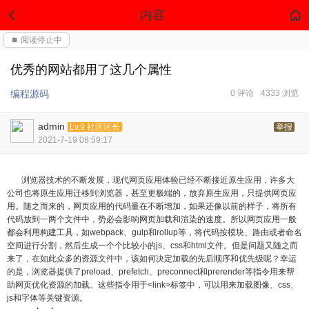
内容
⏹ 阅读停止中
优秀的网站都用了这几个属性
编程源码
0 评论
4333 浏览
admin
Lv.9 社区区长
举报
2021-7-19 08:59:17
浏览器技术的不断发展，现代网页应用体验已经不断接近原生应用，许多大
公司也将原生应用迁移到浏览器，甚至更极端的，放弃原生应用，只提供网页应
用。随之而来的，网页应用的代码量在不断增加，如果还像以前的样子，将所有
代码放到一两个文件中，势必会影响网页加载和渲染的速度。所以网页应用一般
都会利用构建工具，如webpack、gulp和rollup等，将代码按模块、路由或者命名
空间进行分割，然后生成一个个比较小的js、css和html文件。但是问题又随之而
来了，在如此众多的资源文件中，该如何决定加载的先后顺序和优先级呢？幸运
的是，浏览器提供了preload、prefetch、preconnect和prerender等指令用来帮
助网页优化资源的加载。这些指令用于<link>标签中，可以用来加载图像、css、
js和字体等关键资源。