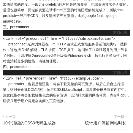
加快请求的速度。一般dns-prefetch针对的是跨域资源，同域资源其实是无效的。
道理也很简单，同域的资源在请求html页面的时候已经解析完成了，所以dns-
prefetch一般用于CDN、以及请求第三方资源，比如google font、google
analytics等。
! s3 p$ f- E/ ~
三、preconnect
复制代码
<link rel="preconnect" href="https://cdn.example.com">
preconnect 允许浏览器在一个 HTTP 请求正式发给服务器前预先执行一些操
作，这包括 DNS 解析，TLS 协商，TCP 握手，这消除了往返延迟并为用户节省
了时间。可以理解为preconnect是升级版的dns-prefetch，预执行更多动作，同
时也消耗更多的性能，请谨慎使用。
8 H0 u& S0 f7 k' S ^4 X
四、prerender
& ]5 [* c6 @" ?1 ?8 h2 m
复制代码
<link rel="prerender" href="http://example.com">
prerender，也就是预渲染，将会下载完整的网页资源，然后在后台进行渲
染，这时会创建DOM结构，执行CSS和JavaScript，结果将会被放置在内存中。
注意此指令将会加载链接包含的所有资源，会消耗大量的网络带宽、内存和cpu，
建议只用于用户肯定会访问的页面链接。
<上一篇
下一篇>
10个顶级的CSS3代码生成器
统计用户停留网站时长