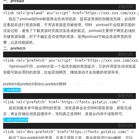
一、preload
复制代码
<link rel="prelaod" as="script" href="https://xxx.xxx.com/xxx.
指定了preload的link标签将会告诉浏览器，提高该资源的加载优先级，必须而
且要提前进行资源加载，不管该资源是否被使用。同时，preload不会阻塞页面的
渲染过程，避免了下载资源对页面渲染造成的延迟。preload主要用于网页必须的
关键资源加载，对于不确定是否使用的资源，使用preload可能会造成带宽的浪
费，以及性能损耗。
二、prefetch
复制代码
<link rel="prefetch" as="script" href="https://xxx.xxx.com/xxx
与preload不同，prefetch是一个低优先级的资源提示，它的作用是告诉浏览器
加载可能会用到的资源，比如其他网页、继续滚动才会加载的资源等等。
/ s) j ^$
I! y; P8 l5 c
prefetch有prefetch和dns-prefetch两种
) k6 q: U$ F6 o2 B; D' T# R
1. prefetch
复制代码
<link rel="prefetch" href="https://fonts.gstatic.com/" >
提前加载未来可能会用到的资源，浏览器将会在空闲时获取资源，获取完成
后，将会存储在浏览器缓存中，等到真正使用时，直接从内存中读取即可。
2. dns-prefetch
复制代码
<link rel="dns-prefetch" href="https://fonts.gstatic.com/" >
标识了dns-prefetch的资源，在真正获取之前，将会提前进行dns解析，可以