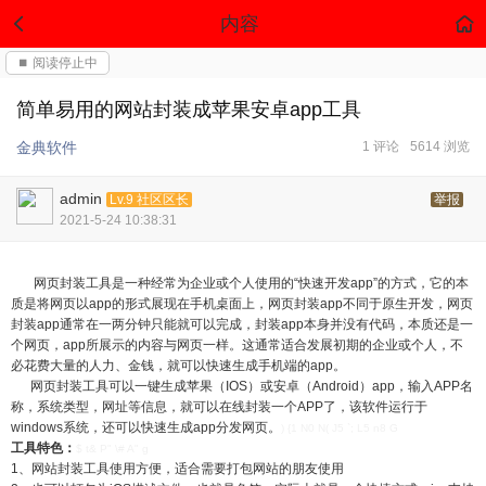
内容
⏹ 阅读停止中
简单易用的网站封装成苹果安卓app工具
金典软件
1 评论
5614 浏览
admin
Lv.9 社区区长
举报
2021-5-24 10:38:31
网页封装工具是一种经常为企业或个人使用的“快速开发app”的方式，它的本
质是将网页以app的形式展现在手机桌面上，网页封装app不同于原生开发，网页
封装app通常在一两分钟只能就可以完成，封装app本身并没有代码，本质还是一
个网页，app所展示的内容与网页一样。这通常适合发展初期的企业或个人，不
必花费大量的人力、金钱，就可以快速生成手机端的app。
网页封装工具可以一键生成苹果（IOS）或安卓（Android）app，输入APP名
称，系统类型，网址等信息，就可以在线封装一个APP了，该软件运行于
windows系统，还可以快速生成app分发网页。
) {1 N0 N( J5 `; L5 n8 G
工具特色：
$ t& P" \# A" g
1、网站封装工具使用方便，适合需要打包网站的朋友使用