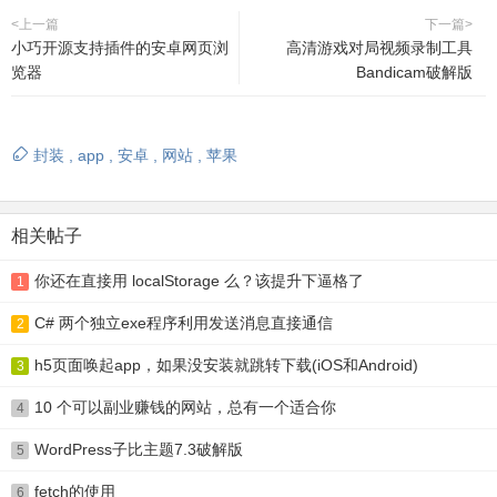
<上一篇
下一篇>
小巧开源支持插件的安卓网页浏
高清游戏对局视频录制工具
览器
Bandicam破解版
封装
,
app
,
安卓
,
网站
,
苹果
相关帖子
你还在直接用 localStorage 么？该提升下逼格了
1
C# 两个独立exe程序利用发送消息直接通信
2
h5页面唤起app，如果没安装就跳转下载(iOS和Android)
3
10 个可以副业赚钱的网站，总有一个适合你
4
WordPress子比主题7.3破解版
5
fetch的使用
6