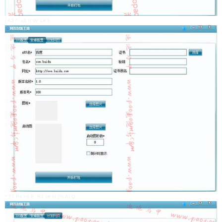
( A3 ^ x& |( W: L# k
* T7 R4 k8 E R4 x# f4 [% A) Q