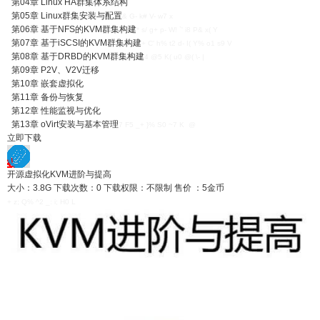
第04章 Linux HA群集体系结构
第05章 Linux群集安装与配置
& G- k# V- w7 x
第06章 基于NFS的KVM群集构建
* s/ g+ p- W! `' i8 P& x( Y
第07章 基于iSCSI的KVM群集构建
+ C' h% t2 d- I( Y% o1 s9 V
第08章 基于DRBD的KVM群集构建
4 @5 K( u0 @( \- |
第09章 P2V、V2V迁移
第10章 嵌套虚拟化
第11章 备份与恢复
第12章 性能监视与优化
第13章 oVirt安装与基本管理
7 F5 _+ }% S0 ~7 K @
立即下载
开源虚拟化KVM进阶与提高
大小：3.8G
下载次数：0
下载权限：不限制
售价 ：5金币
+ z; Q% ^2 _: i; H0 L