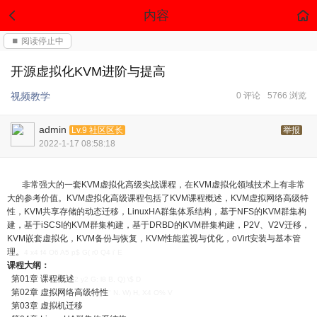
内容
⏹ 阅读停止中
开源虚拟化KVM进阶与提高
视频教学
0 评论
5766 浏览
admin
Lv.9 社区区长
举报
2022-1-17 08:58:18
非常强大的一套KVM虚拟化高级实战课程，在KVM虚拟化领域技术上有非常
大的参考价值。KVM虚拟化高级课程包括了KVM课程概述，KVM虚拟网络高级特
性，KVM共享存储的动态迁移，LinuxHA群集体系结构，基于NFS的KVM群集构
建，基于iSCSI的KVM群集构建，基于DRBD的KVM群集构建，P2V、V2V迁移，
KVM嵌套虚拟化，KVM备份与恢复，KVM性能监视与优化，oVirt安装与基本管
理。
4 x4 f4 O6 A5 p$ G( r0 Q4 i' E
课程大纲：
第01章 课程概述
2 y2 G: l8 B, Q) \$ D
第02章 虚拟网络高级特性
" N. W) H, X4 O% V
第03章 虚拟机迁移