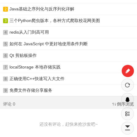
Java基础之序列化与反序列化详解
2
三个Python爬虫版本，各种方式爬取校花网美图
3
redis从入门到高可用
4
如何在 JavaScript 中更好地使用条件判断
5
Qt 剪贴板操作
6
localStorage 本地存储实践
7
正确使用C++快速写入大文件
8
免费文件存储分享服务
9
评论 0
倒序浏览
还没有评论，赶快来抢沙发吧~