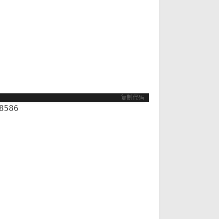
需
Z& e
复制代码
8586