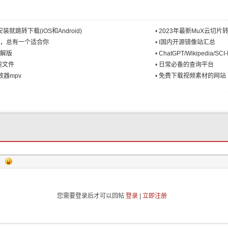
就跳转下载(iOS和Android)
•
2023年最新MuX云切片
站，总有一个适合你
•
l国内开源镜像站汇总
破解版
•
ChatGPT/Wikipedia/S
测速文件
•
日常必备的查询平台
器mpv
•
免费下载视频素材的网站
您需要登录后才可以回帖
登录
|
立即注册