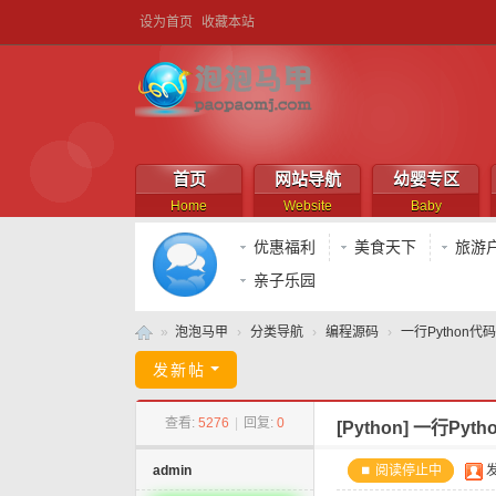
设为首页
收藏本站
首页
网站导航
幼婴专区
Home
Website
Baby
优惠福利
美食天下
旅游
亲子乐园
»
泡泡马甲
›
分类导航
›
编程源码
›
一行Python
泡
发新帖
泡
查看:
5276
|
回复:
0
[Python]
一行Pyt
马
甲
admin
⏹ 阅读停止中
发