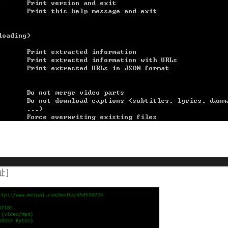
R: F7 U4 Z" B& ~. f1 `
+ s; ~. Q8 B3 X
址]