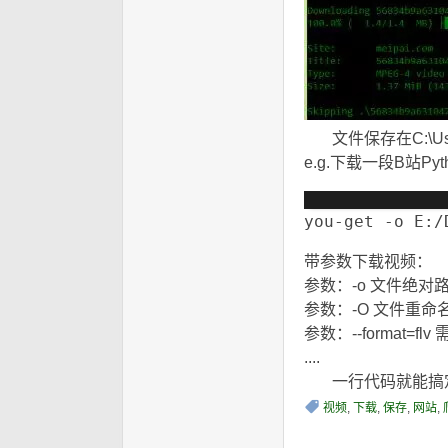
文件保存在C:\U
e.g.下载一段B站Pyt
you-get -o E:/
带参数下载视频：
3 t
参数：-o 文件绝对
参数：-O 文件重命
参数：--format
....
6 C9 c2 w9 @) ~6 Q* r3 `8 S
一行代码就能搞定
视频
,
下载
,
保存
,
网站
,