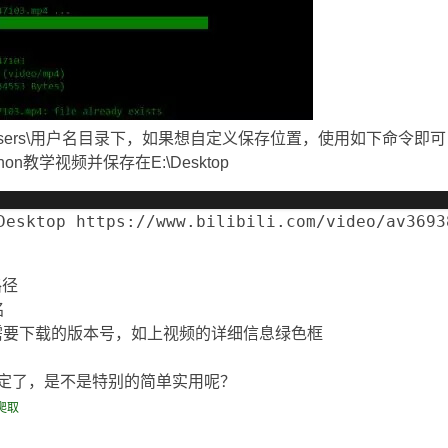
需
. W; P/ Q" z9 E9 ?: M I' y) 
sers\用户名目录下，如果想自定义保存位置，使用如下命令即可
hon教学视频并保存在E:\Desktop
Desktop https://www.bilibili.com/video/av3693
" U( U+ W, E. v! ^; F5 s8 Z4 b' r
路径
名
=flv 需要下载的版本号，如上视频的详细信息绿色框
, {
了，是不是特别的简单实用呢？
爬取