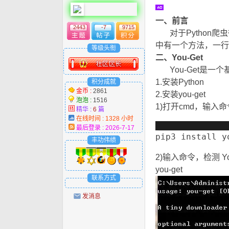
一、前言
. i1 k! ~3 i9 M6 
2443
-7
9715
对于Python爬
中有一个方法，一行
等级头衔
二、You-Get
" Y9 @: C& 
You-Get是一个基
1.安装Python
积分成就
金币 :
2861
2.安装you-get
泡泡 :
1516
1)打开cmd，输入
精华 :
6
篇
在线时间 : 1328 小时
最后登录 : 2026-7-17
pip3 install y
丰功伟绩
2)输入命令，检测 Yo
you-get
0 d, I8 G) X$ u' E
联系方式
发消息