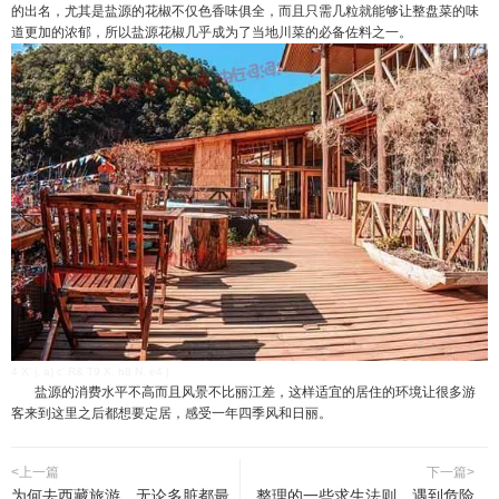
的出名，尤其是盐源的花椒不仅色香味俱全，而且只需几粒就能够让整盘菜的味
道更加的浓郁，所以盐源花椒几乎成为了当地川菜的必备佐料之一。
4 X' j, a) c' R& T9 X. h8 N, e4 |
盐源的消费水平不高而且风景不比丽江差，这样适宜的居住的环境让很多游
客来到这里之后都想要定居，感受一年四季风和日丽。
<上一篇
下一篇>
为何去西藏旅游，无论多脏都最
整理的一些求生法则，遇到危险