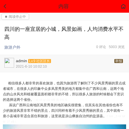
内容
⏹ 阅读停止中
四川的一座宜居的小城，风景如画，人均消费水平不
高
旅游户外
0 评论
5003 浏览
admin
Lv.9 社区区长
举报
2021-6-10 10:02:10
相信很多人都非常的喜欢旅游，也因为旅游而了解到了不少风景秀丽的景点或
者城市，在很多人的印象中众多风景秀美的地方都集中在广西和云南，这两个地
点的山水风光和植被覆盖面积都非常的不错，所以很多人旅游的时候都会下意识
的选择这两个省份。
: d( s5 q! D2 M9 |$ S% G
虽说广西和云南地区风景秀美的地区确实很密集，但其实在其他省份也有不
少的旅游风景非常不错的景点，四川同样有着不少风景秀丽的景点，其中就有一
座小县城非常适合居住和旅游，这里就是凉山彝族自治州的盐源县。
7 M4 _5 H/ M/
M J7 d$ \