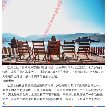
盐源县位于青藏高原东南部边缘地区，从商周时期开始这里就出现了放牧的
牧民，这里的面积非常大，占地面积8398.6平方千米，下面管辖有34个乡镇，四
周都被青山环绕，是一个四季如春的小县城。
. _- J3 h/ [$ I# T! N0 g
自然景色
2 b2 J# B2 i" i3 q
盐源县的边缘就是风景如画的泸沽湖，泸沽湖作为四川和云南的界湖之一，
养育了周边的村镇居民，在盐源县有着一万余亩的草海景观，由于长年的泥沙淤
积，湖水较浅的关系，上面生长了芦苇等植物，同时也让这里变成了一个动植物
宝库，芦苇丛中处处可以拾到野鸭蛋捕捞到鱼虾，构成了一个水陆空生态大观
园。