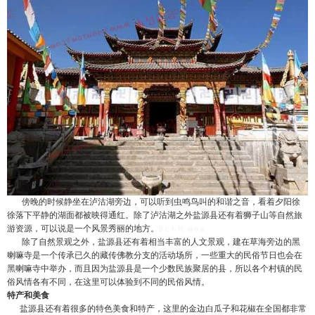
傍晚的时候静坐在泸沽湖旁边，可以听到虫鸣鸟叫的和谐之音，看着夕阳徐
徐落下平静的湖面都被映得通红。除了泸沽湖之外盐源县还有着狮子山等自然旅
游资源，可以说是一个风景秀丽的地方。
9 t: f- H, @6 a
除了自然景观之外，盐源县还有着相当丰富的人文景观，建在草海旁边的黑
喇嘛寺是一个传承已久的藏传佛教分支的活动场所，一些重大的民俗节日也会在
黑喇嘛寺中举办，而且因为盐源县是一个少数民族聚居的县，所以各个村镇的民
俗风情各有不同，在这里可以体验到不同的民俗风情。
特产和美食
盐源县还有着很多的特色美食和特产，这里的金边白瓜子和花椒在全国都非常