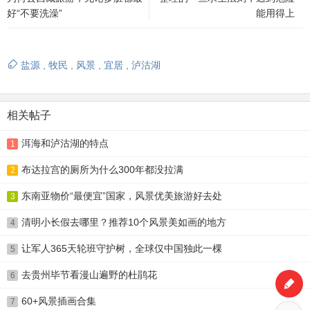
好“不要洗澡”
能用得上
盐源
,
牧民
,
风景
,
宜居
,
泸沽湖
相关帖子
洱海和泸沽湖的特点
1
布达拉宫的厕所为什么300年都没拉满
2
东南亚物价“最便宜”国家，风景优美旅游好去处
3
清明小长假去哪里？推荐10个风景美如画的地方
4
让军人365天轮班守护树，全球仅中国独此一棵
5
去贵州毕节看漫山遍野的杜鹃花
6
60+风景插画合集
7